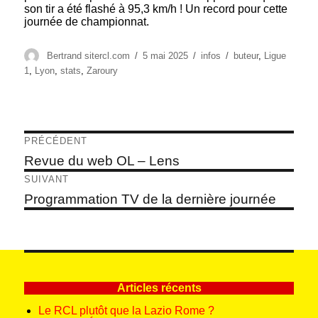
son tir a été flashé à 95,3 km/h ! Un record pour cette
journée de championnat.
Auteur
Publié
Catégories
Étiquettes
Bertrand sitercl.com
5 mai 2025
infos
buteur
,
Ligue
le
1
,
Lyon
,
stats
,
Zaroury
Navigation
PRÉCÉDENT
de
Article
Revue du web OL – Lens
précédent :
l’article
SUIVANT
Article
Programmation TV de la dernière journée
suivant :
Articles récents
Le RCL plutôt que la Lazio Rome ?