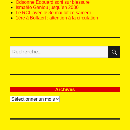
Odsonne Édouard sorti sur blessure
Ismaëlo Ganiou jusqu’en 2030
Le RCL avec le 3e maillot ce samedi
1ère à Bollaert : attention à la circulation
REC
Recherche
pour
:
Archives
Archives