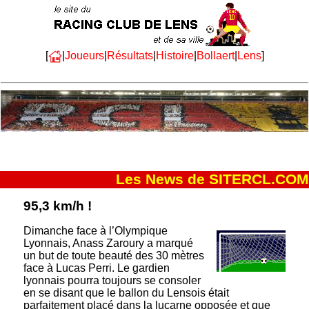
[
|
Joueurs
|
Résultats
|
Histoire
|
Bollaert
|
Lens
]
Les News de SITERCL.COM
95,3 km/h !
Dimanche face à l’Olympique
Lyonnais, Anass Zaroury a marqué
un but de toute beauté des 30 mètres
face à Lucas Perri. Le gardien
lyonnais pourra toujours se consoler
en se disant que le ballon du Lensois était
parfaitement placé dans la lucarne opposée et que