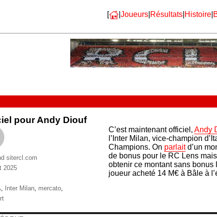
[
|
Joueurs
|
Résultats
|
Histoire
|
B
ciel pour Andy Diouf
C’est maintenant officiel,
Andy 
l’Inter Milan, vice-champion d’It
Champions. On
parlait
d’un mon
de bonus pour le RC Lens mais fi
nd sitercl.com
obtenir ce montant sans bonus l
t 2025
joueur acheté 14 M€ à Bâle à l’
ries
ttes
A
,
Inter Milan
,
mercato
,
rt