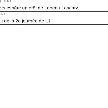
igation
ÉDENT
e
rs espère un prêt de Labeau Lascary
dent :
ticle
ANT
e
t de la 2e journée de L1
t :