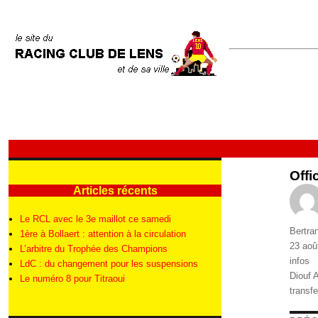
Offi
Articles récents
Le RCL avec le 3e maillot ce samedi
Auteur
Bertra
1ère à Bollaert : attention à la circulation
Publié
23 aoû
L’arbitre du Trophée des Champions
le
Catégo
infos
LdC : du changement pour les suspensions
Étique
Diouf 
Le numéro 8 pour Titraoui
transfe