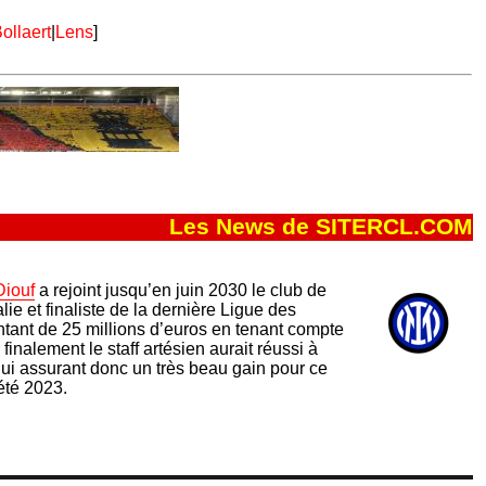
ollaert
|
Lens
]
Les News de SITERCL.COM
Diouf
a rejoint jusqu’en juin 2030 le club de
alie et finaliste de la dernière Ligue des
tant de 25 millions d’euros en tenant compte
nalement le staff artésien aurait réussi à
ui assurant donc un très beau gain pour ce
été 2023.