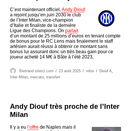
C’est maintenant officiel,
Andy Diouf
a rejoint jusqu’en juin 2030 le club
de l’Inter Milan, vice-champion
d’Italie et finaliste de la dernière
Ligue des Champions. On
parlait
d’un montant de 25 millions d’euros en tenant compte
de bonus pour le RC Lens mais finalement le staff
artésien aurait réussi à obtenir ce montant sans
bonus lui assurant donc un très beau gain pour ce
joueur acheté 14 M€ à Bâle à l’été 2023.
Auteur
Publié
Catégories
Étiquettes
Bertrand sitercl.com
23 août 2025
infos
Diouf A
,
le
Inter Milan
,
mercato
,
transfert
Andy Diouf très proche de l’Inter
Milan
Il y a eu
l’offre
de Naples mais il