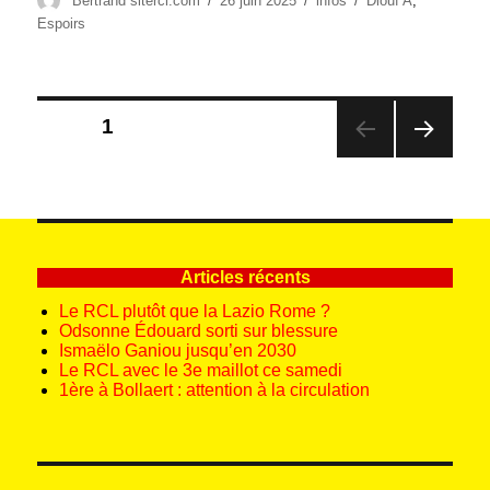
Bertrand sitercl.com
26 juin 2025
infos
Diouf A
,
le
Espoirs
Pagination
PAGE
1
des
PAG
publications
E
SUIV
ANT
E
Articles récents
Le RCL plutôt que la Lazio Rome ?
Odsonne Édouard sorti sur blessure
Ismaëlo Ganiou jusqu’en 2030
Le RCL avec le 3e maillot ce samedi
1ère à Bollaert : attention à la circulation