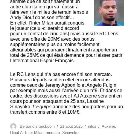
semble que ce soit finalement un
autre club italien qui va réussir à
faire venir le milieu de terrain lensois
Andy Diouf dans son effectif…
En effet, l’Inter Milan aurait conquis
le joueur (celui-ci serait d’accord
pour un contrat de cinq ans) mais aussi le RC Lens
avec une offre de 20M€ avec des bonus
supplémentaires plus ou moins facilement
atteignables qui pourraient finalement rapporter un
total de 25M€ ce qui était demandé pour laisser partir
l’International Espoir Français.
Le RC Lens qui n’a pas encore fini son mercato.
Plusieurs départs sont en effet encore attendus
comme ceux de Jeremy Agbonifo et Angelo Fulgini
par exemple mais aussi l’arrivée d’un n°9. Et dans ce
cadre, des discussions avec l’AJ Auxerre seraient en
cours pour son attaquant de 25 ans, Lassine
Sinayoko.
L’Equipe
annonce des pourparlers pour un
transfert compris entre 8 et 10M€.
Auteur
Publié
Catégories
Étiquettes
Bertrand sitercl.com
21 août 2025
infos
Auxerre
,
le
Diouf A
,
Inter Milan
,
mercato
,
Sinayoko