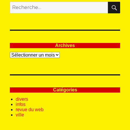
REC
Recherche
pour
:
Archives
Archives
Catégories
divers
infos
revue du web
ville