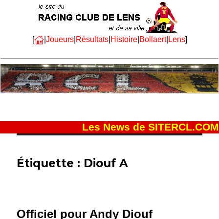
[
|
Joueurs
|
Résultats
|
Histoire
|
Bollaert
|
Lens
]
Les News de SITERCL.COM
Étiquette :
Diouf A
Officiel pour Andy Diouf