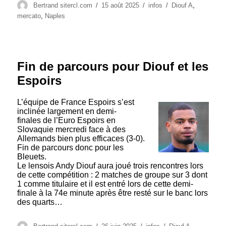
Auteur
Publié
Catégories
Étiquettes
Bertrand sitercl.com
15 août 2025
infos
Diouf A
,
le
mercato
,
Naples
Fin de parcours pour Diouf et les
Espoirs
L’équipe de France Espoirs s’est
inclinée largement en demi-
finales de l’Euro Espoirs en
Slovaquie mercredi face à des
Allemands bien plus efficaces (3-0).
Fin de parcours donc pour les
Bleuets.
Le lensois Andy Diouf aura joué trois rencontres lors
de cette compétition : 2 matches de groupe sur 3 dont
1 comme titulaire et il est entré lors de cette demi-
finale à la 74e minute après être resté sur le banc lors
des quarts…
Auteur
Publié
Catégories
Étiquettes