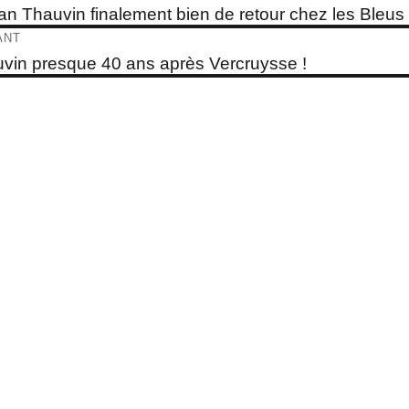
e
ian Thauvin finalement bien de retour chez les Bleus 
dent :
ticle
ANT
e
vin presque 40 ans après Vercruysse !
t :