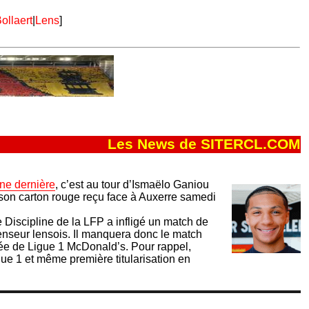
ollaert
|
Lens
]
Les News de SITERCL.COM
ne dernière
, c’est au tour d’Ismaëlo Ganiou
 son carton rouge reçu face à Auxerre samedi
 Discipline de la LFP a infligé un match de
nseur lensois. Il manquera donc le match
née de Ligue 1 McDonald’s. Pour rappel,
gue 1 et même première titularisation en