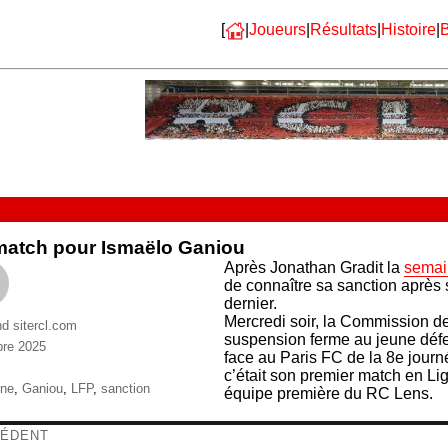
[
|
Joueurs
|
Résultats
|
Histoire
|
B
match pour Ismaëlo Ganiou
Après Jonathan Gradit la
semai
de connaître sa sanction après
dernier.
Mercredi soir, la Commission de
nd sitercl.com
suspension ferme au jeune défe
bre 2025
face au Paris FC de la 8e jour
ries
c’était son premier match en Li
ttes
ine
,
Ganiou
,
LFP
,
sanction
équipe première du RC Lens.
igation
ÉDENT