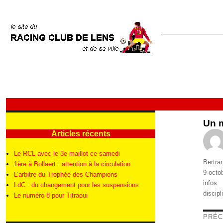
Un 
Articles récents
Le RCL avec le 3e maillot ce samedi
Auteur
Bertra
1ère à Bollaert : attention à la circulation
Publié
9 octo
L’arbitre du Trophée des Champions
le
Catégo
infos
LdC : du changement pour les suspensions
Étique
discipl
Le numéro 8 pour Titraoui
Nav
PRÉC