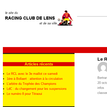
Le R
Articles récents
Le RCL avec le 3e maillot ce samedi
Auteur
Bertra
1ère à Bollaert : attention à la circulation
Publié
20 oct
L’arbitre du Trophée des Champions
le
Catégo
infos
LdC : du changement pour les suspensions
Étique
class
Le numéro 8 pour Titraoui