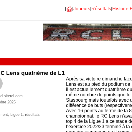
[
|
Joueurs
|
Résultats
|
Histoire
|
B
C Lens quatrième de L1
Après sa victoire dimanche fac
Lens est au pied du podium de la
il est actuellement quatrième d
même nombre de points que le 
nd sitercl.com
Stasbourg mais toutefois avec
obre 2025
différence de buts (respectiveme
ries
Avec 16 points au terme de la 
ttes
ement
,
Ligue 1
,
résultats
championnat, le RC Lens n’avait
top 4 de la Ligue 1 à ce stade d
l’exercice 2022/23 terminé à la
dernière campagne où il compta