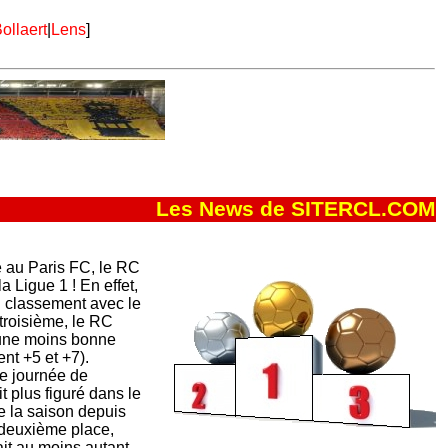
ollaert
|
Lens
]
Les News de SITERCL.COM
e au Paris FC, le RC
 Ligue 1 ! En effet,
u classement avec le
troisième, le RC
 une moins bonne
nt +5 et +7).
8e journée de
 plus figuré dans le
e la saison depuis
 deuxième place,
it au moins autant