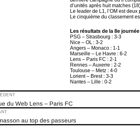
d’unités après huit matches (18
Le leader de L1, l’OM est deux p
Le cinquième du classement est 
Les résultats de la 8e journée
PSG – Strasbourg : 3-3
Nice – OL : 3-2
Angers – Monaco : 1-1
Marseille – Le Havre : 6-2
Lens – Paris FC : 2-1
Rennes – Auxerre : 2-2
Toulouse – Metz : 4-0
Lorient – Brest : 3-3
Nantes – Lille : 0-2
igation
ÉDENT
e
e du Web Lens – Paris FC
dent :
ticle
ANT
e
asson au top des passeurs
t :