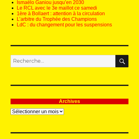
Ismaëlo Ganiou jusqu’en 2030
Le RCL avec le 3e maillot ce samedi
1ère à Bollaert : attention à la circulation
L’arbitre du Trophée des Champions
LdC : du changement pour les suspensions
REC
Recherche
pour
:
Archives
Archives