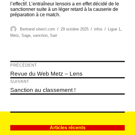
l’effectif. L’entraîneur lensois a en effet décidé de le
sanctionner suite à un léger retard à la causerie de
préparation à ce match.
Auteur
Publié
Catégories
Étiquettes
Bertrand sitercl.com
29 octobre 2025
infos
Ligue 1
,
le
Metz
,
Sage
,
sanction
,
Sarr
Navigation
PRÉCÉDENT
de
Article
Revue du Web Metz – Lens
précédent :
l’article
SUIVANT
Article
Sanction au classement !
suivant :
Articles récents