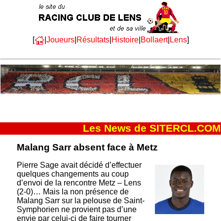
[
|
Joueurs
|
Résultats
|
Histoire
|
Bollaert
|
Lens
]
Les News de SITERCL.COM
Malang Sarr absent face à Metz
Pierre Sage avait décidé d’effectuer
quelques changements au coup
d’envoi de la rencontre Metz – Lens
(2-0)… Mais la non présence de
Malang Sarr sur la pelouse de Saint-
Symphorien ne provient pas d’une
envie par celui-ci de faire tourner