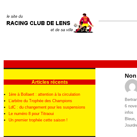
Non 
Articles récents
1ère à Bollaert : attention à la circulation
Auteur
Bertra
L’arbitre du Trophée des Champions
Publié
6 nove
LdC : du changement pour les suspensions
le
Catégo
infos
Le numéro 8 pour Titraoui
Étique
Bleus
Un premier trophée cette saison !
Jourdr