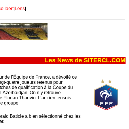
ollaert
|
Lens
]
Les News de SITERCL.COM
r de l’Équipe de France, a dévoilé ce
ngt-quatre joueurs retenus pour
tches de qualification à la Coupe du
l’Azerbaïdjan. On n’y retrouve
 Florian Thauvin. L’ancien lensois
le groupe.
rald Baticle a bien sélectionné chez les
er.