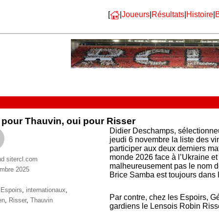
[
|
Joueurs
|
Résultats
|
Histoire
|
B
pour Thauvin, oui pour Risser
Didier Deschamps, sélectionneu
jeudi 6 novembre la liste des vi
participer aux deux derniers ma
monde 2026 face à l’Ukraine et 
nd sitercl.com
malheureusement pas le nom de
mbre 2025
Brice Samba est toujours dans 
ries
ttes
,
Espoirs
,
internationaux
,
Par contre, chez les Espoirs, Gé
en
,
Risser
,
Thauvin
gardiens le Lensois Robin Riss