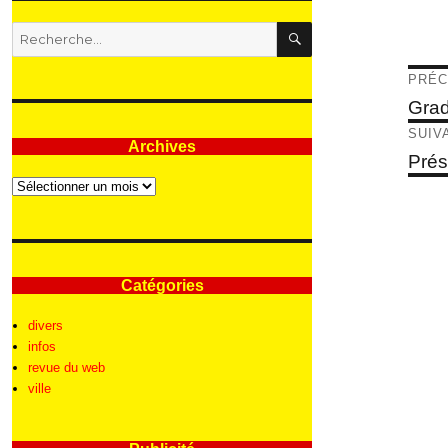
RECHERCHE
Recherche
pour
:
Nav
PRÉC
de
Articl
Grad
précé
l’ar
SUIV
Archives
Articl
Prés
suivan
Archives
Catégories
divers
infos
revue du web
ville