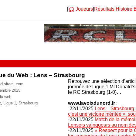
[
|
Joueurs
|
Résultats
|
Histoire
|
B
e du Web : Lens – Strasbourg
Retrouvez une sélection d’artic
nd sitercl.com
journée de Ligue 1 McDonald’s
vembre 2025
le RC Strasbourg (1-0)…
ries
du web
ttes
www.lavoixdunord.fr
:
t
,
Ligue 1
,
Strasbourg
-22/11/2025
Lens – Strasbourg :
c’est une victoire méritée », s
-22/11/2025
Match de la mémoire
Lensois vainqueurs au nom des
-22/11/2025
« Respect pour la C
les supporters de Lens contre 