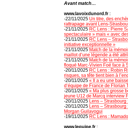
Avant match…
www.lavoixdunord.fr
:
-22/11/2025
Un titre, des ench
rattrapage avant Lens-Strasbou
-21/11/2025
RC Lens : Pierre Sa
spectaculaire » mais « avec des 
-21/11/2025
RC Lens – Strasbou
initiative exceptionnelle »
-21/11/2025
Match de la mémoi
maillot d’une légende a été att
-21/11/2025
Match de la mémoir
floqué Marc-Vivien Foé face à 
-20/11/2025
RC Lens : Robin Ri
risques, sa tête tient bien à l’en
-20/11/2025
« Il a eu une bais
d’équipe de France de Florian 
-20/11/2025
« Ma plus grosse b
jeune U12 de Marcq interview F
-20/11/2025
Lens – Strasbourg :
-20/11/2025
Lens – Strasbourg :
Morgan Guilavogui
-19/11/2025
RC Lens : Mamadou 
www.lequipe.fr
: