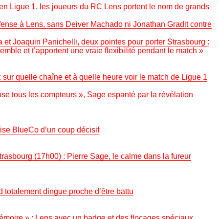
en Ligue 1, les joueurs du RC Lens portent le nom de grands
ense à Lens, sans Deiver Machado ni Jonathan Gradit contre
 Joaquin Panichelli, deux pointes pour porter Strasbourg :
emble et t’apportent une vraie flexibilité pendant le match »
 sur quelle chaîne et à quelle heure voir le match de Ligue 1
ose tous les compteurs », Sage espanté par la révélation
rise BlueCo d’un coup décisif
rasbourg (17h00) : Pierre Sage, le calme dans la fureur
d totalement dingue proche d’être battu
émoire » : Lens avec un badge et des flocages spéciaux