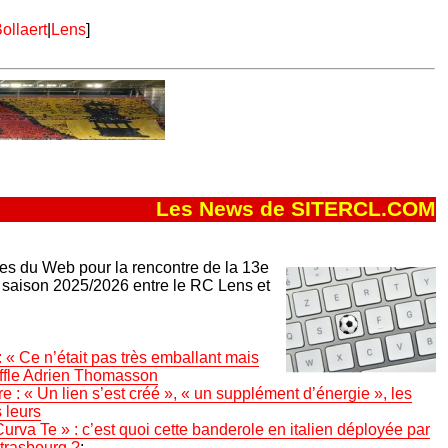
ollaert
|
Lens
]
Les News de SITERCL.COM
les du Web pour la rencontre de la 13e
 saison 2025/2026 entre le RC Lens et
 « Ce n’était pas très emballant mais
ouffle Adrien Thomasson
 : « Un lien s’est créé », « un supplément d’énergie », les
 leurs
urva Te » : c’est quoi cette banderole en italien déployée par
Strasbourg ?
: