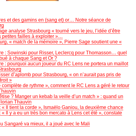
ères et des gamins en (sang et) or… Notre séance de
rg
ge analyse Strasbourg « tourné vers le jeu, l’idée d’être
petites failles à exploiter »…
rg, « match de la mémoire », Pierre Sage soutient une «
re : Sowinski pour Risser, Leclercq pour Thomasson… quel
ribué à chaque Sang et Or ?
e : pourquoi aucun joueur du RC Lens ne portera un maillot
Strasbourg
sser d’aplomb pour Strasbourg, « on n’aurait pas pris de
droit »
se complète de rythme », comment le RC Lens a géré le retour
Thauvin
êtise ? Manger un kebab la veille d’un match » : quand un
lorian Thauvin
 « Il tient la corde », Ismaëlo Ganiou, la deuxième chance
 « Il y a eu un très bon mercato à Lens cet été », constate
Sangaré va mieux, il a joué avec le Mali