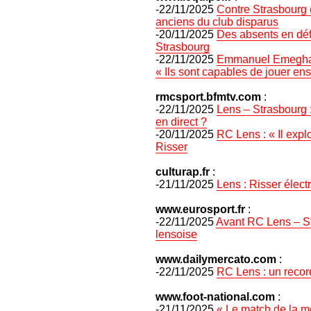
-22/11/2025
Contre Strasbourg 
anciens du club disparus
-20/11/2025
Des absents en déf
Strasbourg
-22/11/2025
Emmanuel Emegha et
« Ils sont capables de jouer ens
rmcsport.bfmtv.com
:
-22/11/2025
Lens – Strasbourg :
en direct ?
-20/11/2025
RC Lens : « Il expl
Risser
culturap.fr
:
-21/11/2025
Lens : Risser élect
www.eurosport.fr
:
-22/11/2025
Avant RC Lens – St
lensoise
www.dailymercato.com
:
-22/11/2025
RC Lens : un recor
www.foot-national.com
:
-21/11/2025
« Le match de la m