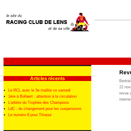
Revu
Articles récents
Auteur
Bertra
Publié
22 no
Le RCL avec le 3e maillot ce samedi
le
Catégo
revue 
1ère à Bollaert : attention à la circulation
Étique
interne
L’arbitre du Trophée des Champions
LdC : du changement pour les suspensions
Le numéro 8 pour Titraoui