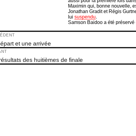
aussi pour la première fois dans
Maximin qui, bonne nouvelle, est
Jonathan Gradit et Régis Gurtner
lui
suspendu
.
Samson Baidoo a été préservé 
igation
ÉDENT
e
épart et une arrivée
dent :
ticle
ANT
e
résultats des huitièmes de finale
t :