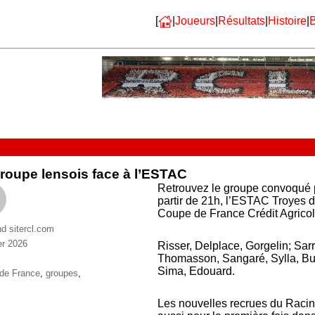
[
|
Joueurs
|
Résultats
|
Histoire
|
B
roupe lensois face à l’ESTAC
Retrouvez le groupe convoqué p
partir de 21h, l’ESTAC Troyes d
Coupe de France Crédit Agricol
nd sitercl.com
er 2026
Risser, Delplace, Gorgelin; Sar
ries
Thomasson, Sangaré, Sylla, Bul
Sima, Edouard.
ttes
de France
,
groupes
,
Les nouvelles recrues du Raci