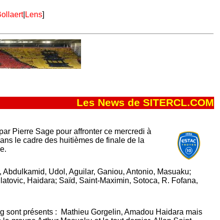
ollaert
|
Lens
]
Les News de SITERCL.COM
ar Pierre Sage pour affronter ce mercredi à
ans le cadre des huitièmes de finale de la
e.
r, Abdulkamid, Udol, Aguilar, Ganiou, Antonio, Masuaku;
atovic, Haidara; Saïd, Saint-Maximin, Sotoca, R. Fofana,
ng sont présents : Mathieu Gorgelin, Amadou Haidara mais