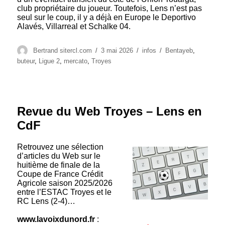
club propriétaire du joueur. Toutefois, Lens n’est pas
seul sur le coup, il y a déjà en Europe le Deportivo
Alavés, Villarreal et Schalke 04.
Auteur
Publié
Catégories
Étiquettes
Bertrand sitercl.com
3 mai 2026
infos
Bentayeb
,
le
buteur
,
Ligue 2
,
mercato
,
Troyes
Revue du Web Troyes – Lens en
CdF
Retrouvez une sélection
d’articles du Web sur le
huitième de finale de la
Coupe de France Crédit
Agricole saison 2025/2026
entre l’ESTAC Troyes et le
RC Lens (2-4)…
www.lavoixdunord.fr
: