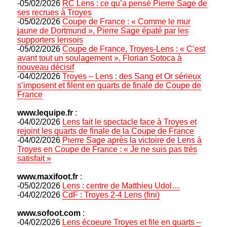
-05/02/2026
RC Lens : ce qu’a pensé Pierre Sage de
ses recrues à Troyes
-05/02/2026
Coupe de France : « Comme le mur
jaune de Dortmund », Pierre Sage épaté par les
supporters lensois
-05/02/2026
Coupe de France, Troyes-Lens : « C’est
avant tout un soulagement », Florian Sotoca à
nouveau décisif
-04/02/2026
Troyes – Lens : des Sang et Or sérieux
s’imposent et filent en quarts de finale de Coupe de
France
www.lequipe.fr
:
-04/02/2026
Lens fait le spectacle face à Troyes et
rejoint les quarts de finale de la Coupe de France
-04/02/2026
Pierre Sage après la victoire de Lens à
Troyes en Coupe de France : « Je ne suis pas très
satisfait »
www.maxifoot.fr
:
-05/02/2026
Lens : centre de Matthieu Udol…
-04/02/2026
CdF : Troyes 2-4 Lens (fini)
www.sofoot.com
:
-04/02/2026
Lens écoeure Troyes et file en quarts –