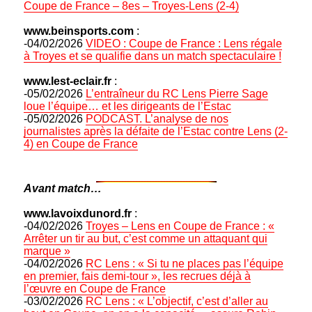
Coupe de France – 8es – Troyes-Lens (2-4)
www.beinsports.com
:
-04/02/2026
VIDEO : Coupe de France : Lens régale
à Troyes et se qualifie dans un match spectaculaire !
www.lest-eclair.fr
:
-05/02/2026
L’entraîneur du RC Lens Pierre Sage
loue l’équipe… et les dirigeants de l’Estac
-05/02/2026
PODCAST. L’analyse de nos
journalistes après la défaite de l’Estac contre Lens (2-
4) en Coupe de France
Avant match…
www.lavoixdunord.fr
:
-04/02/2026
Troyes – Lens en Coupe de France : «
Arrêter un tir au but, c’est comme un attaquant qui
marque »
-04/02/2026
RC Lens : « Si tu ne places pas l’équipe
en premier, fais demi-tour », les recrues déjà à
l’œuvre en Coupe de France
-03/02/2026
RC Lens : « L’objectif, c’est d’aller au