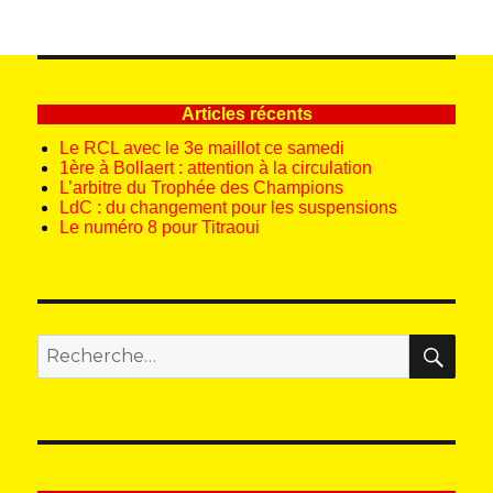
PAG
publications
E
SUIV
ANT
E
Articles récents
Le RCL avec le 3e maillot ce samedi
1ère à Bollaert : attention à la circulation
L’arbitre du Trophée des Champions
LdC : du changement pour les suspensions
Le numéro 8 pour Titraoui
REC
Recherche
pour
: