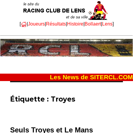
[
|
Joueurs
|
Résultats
|
Histoire
|
Bollaert
|
Lens
]
Les News de SITERCL.COM
Étiquette :
Troyes
Seuls Troyes et Le Mans