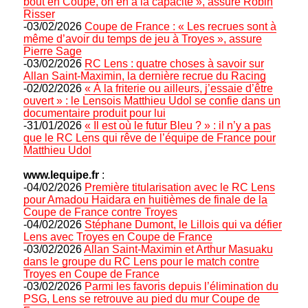
bout en Coupe, on en a la capacité », assure Robin
Risser
-03/02/2026
Coupe de France : « Les recrues sont à
même d’avoir du temps de jeu à Troyes », assure
Pierre Sage
-03/02/2026
RC Lens : quatre choses à savoir sur
Allan Saint-Maximin, la dernière recrue du Racing
-02/02/2026
« À la friterie ou ailleurs, j’essaie d’être
ouvert » : le Lensois Matthieu Udol se confie dans un
documentaire produit pour lui
-31/01/2026
« Il est où le futur Bleu ? » : il n’y a pas
que le RC Lens qui rêve de l’équipe de France pour
Matthieu Udol
www.lequipe.fr
:
-04/02/2026
Première titularisation avec le RC Lens
pour Amadou Haidara en huitièmes de finale de la
Coupe de France contre Troyes
-04/02/2026
Stéphane Dumont, le Lillois qui va défier
Lens avec Troyes en Coupe de France
-03/02/2026
Allan Saint-Maximin et Arthur Masuaku
dans le groupe du RC Lens pour le match contre
Troyes en Coupe de France
-03/02/2026
Parmi les favoris depuis l’élimination du
PSG, Lens se retrouve au pied du mur Coupe de