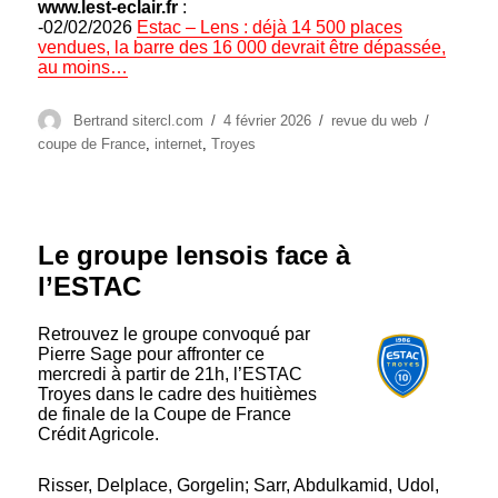
www.lest-eclair.fr
:
-02/02/2026
Estac – Lens : déjà 14 500 places
vendues, la barre des 16 000 devrait être dépassée,
au moins…
Auteur
Publié
Catégories
Étiquette
Bertrand sitercl.com
4 février 2026
revue du web
le
coupe de France
,
internet
,
Troyes
Le groupe lensois face à
l’ESTAC
Retrouvez le groupe convoqué par
Pierre Sage pour affronter ce
mercredi à partir de 21h, l’ESTAC
Troyes dans le cadre des huitièmes
de finale de la Coupe de France
Crédit Agricole.
Risser, Delplace, Gorgelin; Sarr, Abdulkamid, Udol,