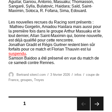
Aguilar, Ganiou, Antonio, Masuaku; Thomasson,
Sangaré, Sylla, Bulatovic, Haidara; Saïd, Saint-
Maximin, Sotoca, R. Fofana, Sima, Edouard.
Les nouvelles recrues du Racing sont présents :
Mathieu Gorgelin, Amadou Haidara mais aussi pour
la première fois dans le groupe Arthur Masuaku et le
tout dernier, Allan Saint-Maximin qui, bonne nouvelle,
est déjà qualifié pour cette rencontre.
Jonathan Gradit et Régis Gurtner restent bien sûr
forfaits pour ce match et Florian Thauvin est lui
suspendu
.
Samson Baidoo a été préservé en vue du match de
ce samedi contre Rennes.
Auteur
Publié
Catégories
Étiquettes
Bertrand sitercl.com
3 février 2026
infos
coupe de
le
France
,
groupes
,
Troyes
Pagination
PAGE
1
des