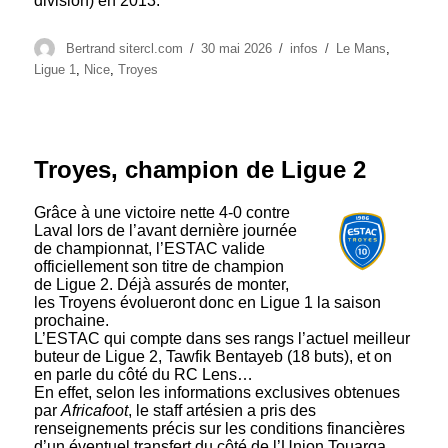
division) en 2013.
Auteur
Publié
Catégories
Étiquettes
Bertrand sitercl.com
30 mai 2026
infos
Le Mans
,
le
Ligue 1
,
Nice
,
Troyes
Troyes, champion de Ligue 2
Grâce à une victoire nette 4-0 contre
Laval lors de l’avant dernière journée
de championnat, l’ESTAC valide
officiellement son titre de champion
de Ligue 2. Déjà assurés de monter,
les Troyens évolueront donc en Ligue 1 la saison
prochaine.
L’ESTAC qui compte dans ses rangs l’actuel meilleur
buteur de Ligue 2, Tawfik Bentayeb (18 buts), et on
en parle du côté du RC Lens…
En effet, selon les informations exclusives obtenues
par
Africafoot
, le staff artésien a pris des
renseignements précis sur les conditions financières
d’un éventuel transfert du côté de l’Union Touarga,