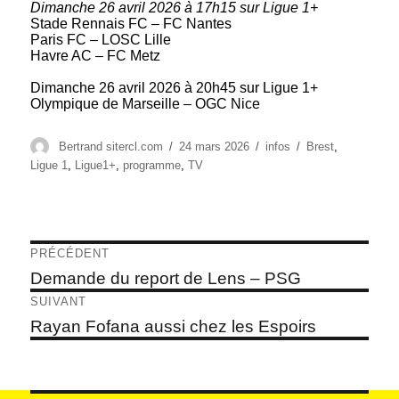
Dimanche 26 avril 2026 à 17h15 sur Ligue 1+
Stade Rennais FC – FC Nantes
Paris FC – LOSC Lille
Havre AC – FC Metz
Dimanche 26 avril 2026 à 20h45 sur Ligue 1+
Olympique de Marseille – OGC Nice
Auteur
Publié
Catégories
Étiquettes
Bertrand sitercl.com
24 mars 2026
infos
Brest
,
le
Ligue 1
,
Ligue1+
,
programme
,
TV
Navigation
PRÉCÉDENT
de
Article
Demande du report de Lens – PSG
précédent :
l’article
SUIVANT
Article
Rayan Fofana aussi chez les Espoirs
suivant :