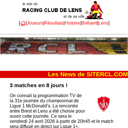
[
|
Joueurs
|
Résultats
|
Histoire
|
Bollaert
|
Lens
]
Les News de SITERCL.COM
3 matches en 8 jours !
On connait la programmation TV de
la 31e journée du championnat de
Ligue 1 McDonald’s. La rencontre
entre Brest et Lens a été choisie pour
ouvrir cette journée. Ce sera le
vendredi 24 avril 2026 à partir de 20h45 et le match
sera diffusé en direct sur Ligue 1+.