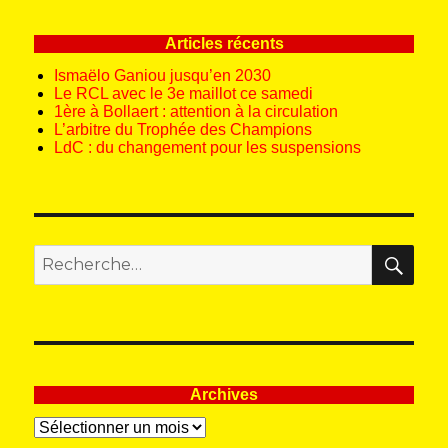
Articles récents
Ismaëlo Ganiou jusqu’en 2030
Le RCL avec le 3e maillot ce samedi
1ère à Bollaert : attention à la circulation
L’arbitre du Trophée des Champions
LdC : du changement pour les suspensions
REC
Recherche
pour
:
Archives
Archives