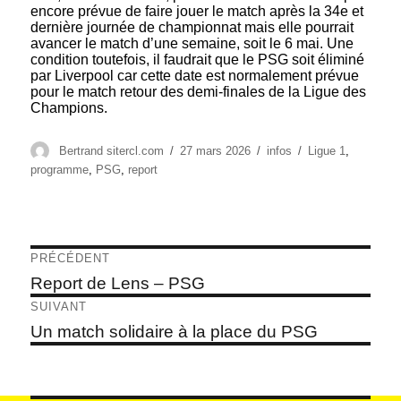
encore prévue de faire jouer le match après la 34e et
dernière journée de championnat mais elle pourrait
avancer le match d’une semaine, soit le 6 mai. Une
condition toutefois, il faudrait que le PSG soit éliminé
par Liverpool car cette date est normalement prévue
pour le match retour des demi-finales de la Ligue des
Champions.
Auteur
Publié
Catégories
Étiquettes
Bertrand sitercl.com
27 mars 2026
infos
Ligue 1
,
le
programme
,
PSG
,
report
Navigation
PRÉCÉDENT
de
Article
Report de Lens – PSG
précédent :
l’article
SUIVANT
Article
Un match solidaire à la place du PSG
suivant :