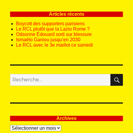
Articles récents
Boycott des supporters parisiens
Le RCL plutôt que la Lazio Rome ?
Odsonne Édouard sorti sur blessure
Ismaëlo Ganiou jusqu’en 2030
Le RCL avec le 3e maillot ce samedi
REC
Recherche
pour
:
Archives
Archives