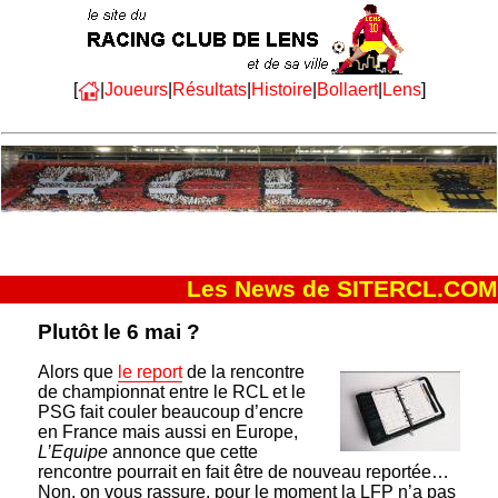
[
|
Joueurs
|
Résultats
|
Histoire
|
Bollaert
|
Lens
]
Les News de SITERCL.COM
Plutôt le 6 mai ?
Alors que
le report
de la rencontre
de championnat entre le RCL et le
PSG fait couler beaucoup d’encre
en France mais aussi en Europe,
L’Equipe
annonce que cette
rencontre pourrait en fait être de nouveau reportée…
Non, on vous rassure, pour le moment la LFP n’a pas