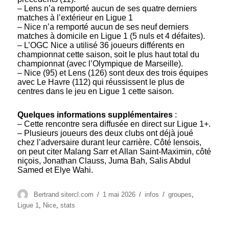
– Lens n’a remporté aucun de ses quatre derniers
matches à l’extérieur en Ligue 1
– Nice n’a remporté aucun de ses neuf derniers
matches à domicile en Ligue 1 (5 nuls et 4 défaites).
– L’OGC Nice a utilisé 36 joueurs différents en
championnat cette saison, soit le plus haut total du
championnat (avec l’Olympique de Marseille).
– Nice (95) et Lens (126) sont deux des trois équipes
avec Le Havre (112) qui réussissent le plus de
centres dans le jeu en Ligue 1 cette saison.
Quelques informations supplémentaires
:
– Cette rencontre sera diffusée en direct sur Ligue 1+.
– Plusieurs joueurs des deux clubs ont déjà joué
chez l’adversaire durant leur carrière. Côté lensois,
on peut citer Malang Sarr et Allan Saint-Maximin, côté
niçois, Jonathan Clauss, Juma Bah, Salis Abdul
Samed et Elye Wahi.
Auteur
Publié
Catégories
Étiquettes
Bertrand sitercl.com
1 mai 2026
infos
groupes
,
le
Ligue 1
,
Nice
,
stats