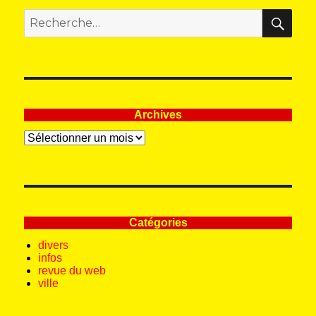
REC
Recherche
pour
:
Archives
Archives
Catégories
divers
infos
revue du web
ville