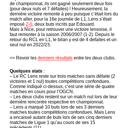
de championnat, ils ont gagné seulement deux fois
(pour deux nuls et 7 défaites) ! Heureusement, la
dernière victoire remonte à peu puisque c’était lors du
match aller, pour la 16e journée de L1, Lens s’était
imposé
2-0
, deux buts incrits par Edouard.
Mais à Nice, pour retrouver une victoire lensoise, il
faut remonter à la saison 2006/2007 (1-2). Depuis le
retour du RCL en L1, le bilan y est de 4 defaites et un
seul nul en 2022/23.
=> Revoir les
derniers résultats
entre les deux clubs.
Quelques stats
:
– Le RC Lens reste sur trois matches sans défaite (2
victoires et 1 nul) toutes compétitions confondues.
Comme indiqué ci-dessus, c’est une série de quatre
matches en cours pour l’OGCN.
– Les deux clubs restent sur un match nul lors de leur
dernière rencontre respective en championnat.
– Lens a marqué 10 buts lors de ses 3 derniers
matches toutes compétitions confondues. Mais Lens
a encaissé autant de buts lors de ses cinq derniers
matches de Ligue 1 qu’au cours de ses 15
précédents (11).