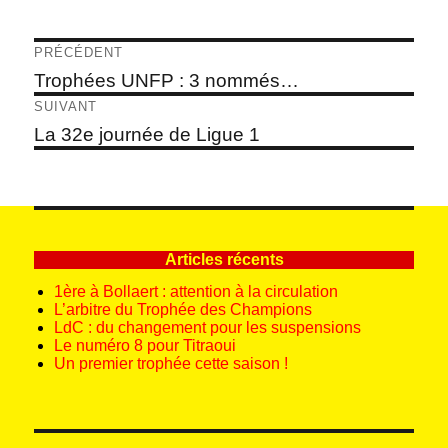
Navigation
PRÉCÉDENT
de
Article
Trophées UNFP : 3 nommés…
précédent :
l’article
SUIVANT
Article
La 32e journée de Ligue 1
suivant :
Articles récents
1ère à Bollaert : attention à la circulation
L’arbitre du Trophée des Champions
LdC : du changement pour les suspensions
Le numéro 8 pour Titraoui
Un premier trophée cette saison !