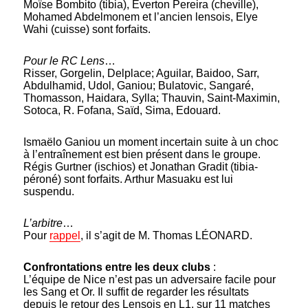
Moïse Bombito (tibia), Everton Pereira (cheville),
Mohamed Abdelmonem et l’ancien lensois, Elye
Wahi (cuisse) sont forfaits.
Pour le RC Lens
…
Risser, Gorgelin, Delplace; Aguilar, Baidoo, Sarr,
Abdulhamid, Udol, Ganiou; Bulatovic, Sangaré,
Thomasson, Haidara, Sylla; Thauvin, Saint-Maximin,
Sotoca, R. Fofana, Saïd, Sima, Edouard.
Ismaëlo Ganiou un moment incertain suite à un choc
à l’entraînement est bien présent dans le groupe.
Régis Gurtner (ischios) et Jonathan Gradit (tibia-
péroné) sont forfaits. Arthur Masuaku est lui
suspendu.
L’arbitre
…
Pour
rappel
, il s’agit de M. Thomas LÉONARD.
Confrontations entre les deux clubs
:
L’équipe de Nice n’est pas un adversaire facile pour
les Sang et Or. Il suffit de regarder les résultats
depuis le retour des Lensois en L1, sur 11 matches