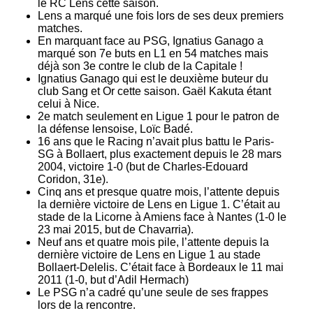
le RC Lens cette saison.
Lens a marqué une fois lors de ses deux premiers
matches.
En marquant face au PSG, Ignatius Ganago a
marqué son 7e buts en L1 en 54 matches mais
déjà son 3e contre le club de la Capitale !
Ignatius Ganago qui est le deuxième buteur du
club Sang et Or cette saison. Gaël Kakuta étant
celui à Nice.
2e match seulement en Ligue 1 pour le patron de
la défense lensoise, Loïc Badé.
16 ans que le Racing n’avait plus battu le Paris-
SG à Bollaert, plus exactement depuis le 28 mars
2004, victoire 1-0 (but de Charles-Edouard
Coridon, 31e).
Cinq ans et presque quatre mois, l’attente depuis
la dernière victoire de Lens en Ligue 1. C’était au
stade de la Licorne à Amiens face à Nantes (1-0 le
23 mai 2015, but de Chavarria).
Neuf ans et quatre mois pile, l’attente depuis la
dernière victoire de Lens en Ligue 1 au stade
Bollaert-Delelis. C’était face à Bordeaux le 11 mai
2011 (1-0, but d’Adil Hermach)
Le PSG n’a cadré qu’une seule de ses frappes
lors de la rencontre.