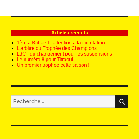
Articles récents
1ère à Bollaert : attention à la circulation
L’arbitre du Trophée des Champions
LdC : du changement pour les suspensions
Le numéro 8 pour Titraoui
Un premier trophée cette saison !
REC
Recherche
pour
: