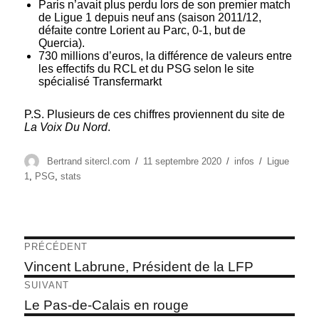
Paris n’avait plus perdu lors de son premier match
de Ligue 1 depuis neuf ans (saison 2011/12,
défaite contre Lorient au Parc, 0-1, but de
Quercia).
730 millions d’euros, la différence de valeurs entre
les effectifs du RCL et du PSG selon le site
spécialisé Transfermarkt
P.S. Plusieurs de ces chiffres proviennent du site de
La Voix Du Nord
.
Auteur
Publié
Catégories
Étiquettes
Bertrand sitercl.com
11 septembre 2020
infos
Ligue
le
1
,
PSG
,
stats
Navigation
PRÉCÉDENT
de
Article
Vincent Labrune, Président de la LFP
précédent :
l’article
SUIVANT
Article
Le Pas-de-Calais en rouge
suivant :