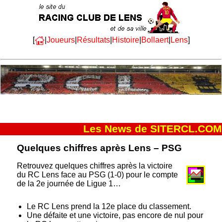
[
|
Joueurs
|
Résultats
|
Histoire
|
Bollaert
|
Lens
]
Les News de SITERCL.COM
Quelques chiffres après Lens – PSG
Retrouvez quelques chiffres après la victoire
du RC Lens face au PSG (1-0) pour le compte
de la 2e journée de Ligue 1…
Le RC Lens prend la 12e place du classement.
Une défaite et une victoire, pas encore de nul pour