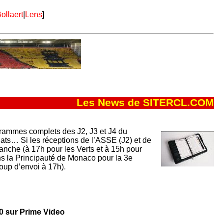
ollaert
|
Lens
]
Les News de SITERCL.COM
ammes complets des J2, J3 et J4 du
ts… Si les réceptions de l’ASSE (J2) et de
manche (à 17h pour les Verts et à 15h pour
ns la Principauté de Monaco pour la 3e
coup d’envoi à 17h).
0 sur Prime Video