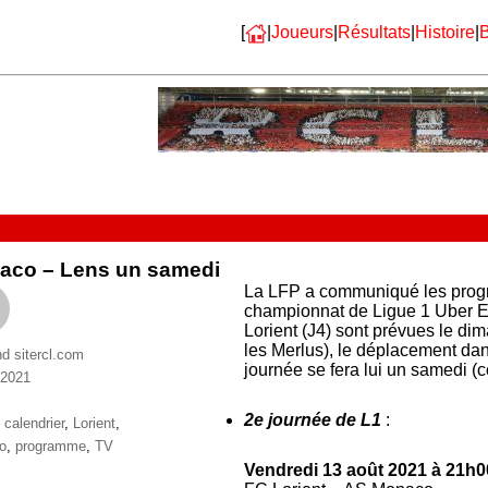
[
|
Joueurs
|
Résultats
|
Histoire
|
B
aco – Lens un samedi
La LFP a communiqué les progr
championnat de Ligue 1 Uber Ea
Lorient (J4) sont prévues le di
les Merlus), le déplacement da
nd sitercl.com
journée se fera lui un samedi (
 2021
ries
2e journée de L1
:
ttes
,
calendrier
,
Lorient
,
o
,
programme
,
TV
Vendredi 13 août 2021 à 21h0