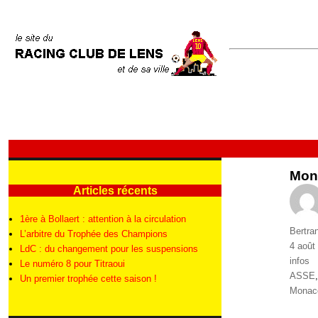
Mon
Articles récents
1ère à Bollaert : attention à la circulation
Auteur
Bertra
L’arbitre du Trophée des Champions
Publié
4 août
LdC : du changement pour les suspensions
le
Catégo
infos
Le numéro 8 pour Titraoui
Étique
ASSE
Un premier trophée cette saison !
Monac