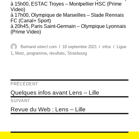
à 15h00, ESTAC Troyes – Montpellier HSC (Prime
Video)
à 17h00, Olympique de Marseilles – Stade Rennais
FC (Canal+ Sport)
à 20h45, Paris Saint-Germain – Olympique Lyonnais
(Prime Video)
Auteur
Publié
Catégories
Étiquettes
Bertrand sitercl.com
18 septembre 2021
infos
Ligue
le
1
,
Metz
,
programme
,
résultats
,
Strasbourg
Navigation
PRÉCÉDENT
de
Article
Quelques infos avant Lens – Lille
précédent :
l’article
SUIVANT
Article
Revue du Web : Lens – Lille
suivant :