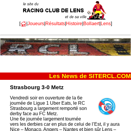
[
|
Joueurs
|
Résultats
|
Histoire
|
Bollaert
|
Lens
]
Les News de SITERCL.COM
Strasbourg 3-0 Metz
Vendredi soir en ouverture de la 6e
journée de Ligue 1 Uber Eats, le RC
Strasbourg a largement remporté son
derby face au FC Metz.
Une 6e journée largement tournée
vers les derbies car en plus de celui de l’Est, il y aura
Nice – Monaco, Angers – Nantes et bien sûr Lens –