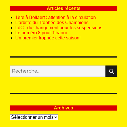
Articles récents
1ère à Bollaert : attention à la circulation
L’arbitre du Trophée des Champions
LdC : du changement pour les suspensions
Le numéro 8 pour Titraoui
Un premier trophée cette saison !
REC
Recherche
pour
:
Archives
Archives