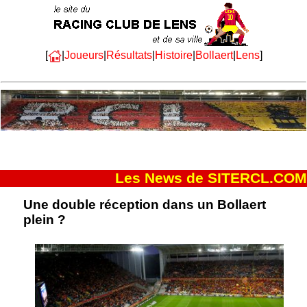
[
|
Joueurs
|
Résultats
|
Histoire
|
Bollaert
|
Lens
]
Les News de SITERCL.COM
Une double réception dans un Bollaert
plein ?