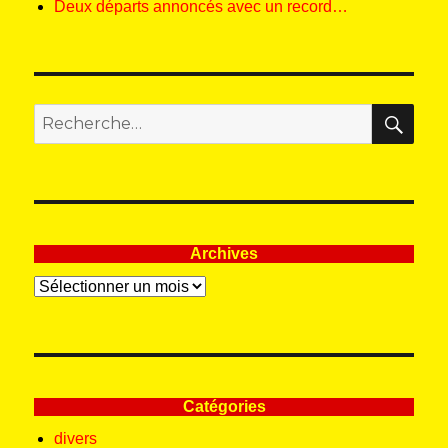
Deux départs annoncés avec un record…
REC
Recherche
pour
:
Archives
Archives
Catégories
divers