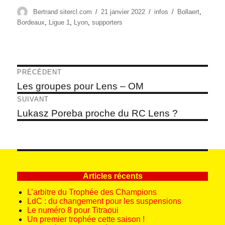
Auteur
Publié
Catégories
Étiquettes
Bertrand sitercl.com
21 janvier 2022
infos
Bollaert
,
le
Bordeaux
,
Ligue 1
,
Lyon
,
supporters
Navigation
PRÉCÉDENT
de
Article
Les groupes pour Lens – OM
précédent :
l’article
SUIVANT
Article
Lukasz Poreba proche du RC Lens ?
suivant :
Articles récents
L’arbitre du Trophée des Champions
LdC : du changement pour les suspensions
Le numéro 8 pour Titraoui
Un premier trophée cette saison !