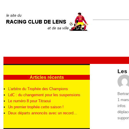
Les 
Articles récents
L’arbitre du Trophée des Champions
Auteur
Bertra
LdC : du changement pour les suspensions
Publié
1 mars
Le numéro 8 pour Titraoui
le
Catégo
infos
Un premier trophée cette saison !
Étique
dépla
Deux départs annoncés avec un record…
suppor