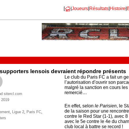
[
|
Joueurs
|
Résultats
|
Histoire
|
B
supporters lensois devraient répondre présents
Le club du Paris FC a fait un g
l’autorisation d’ouvrir son par
malgré la sanction en cours les 
remercié…
nd sitercl.com
 2019
ries
En effet, selon
le Parisien
, le S
de la saison pour une rencontre
ttes
cement
,
Ligue 2
,
Paris FC
,
contre le Red Star (1-1), avec 8
ters
avec le 5e contre le 4e du cham
club local à battre se record !