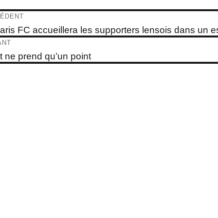
igation
ÉDENT
e
aris FC accueillera les supporters lensois dans un 
dent :
ticle
ANT
e
t ne prend qu’un point
t :