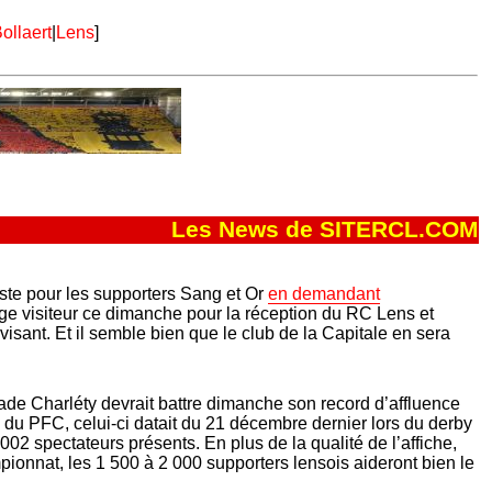
ollaert
|
Lens
]
Les News de SITERCL.COM
este pour les supporters Sang et Or
en demandant
cage visiteur ce dimanche pour la réception du RC Lens et
visant. Et il semble bien que le club de la Capitale en sera
tade Charléty devrait battre dimanche son record d’affluence
 du PFC, celui-ci datait du 21 décembre dernier lors du derby
 002 spectateurs présents. En plus de la qualité de l’affiche,
pionnat, les 1 500 à 2 000 supporters lensois aideront bien le