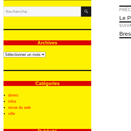
RECHERCHE
Nav
Recherche
PRÉC
pour
de
Articl
Le P
:
précé
l’ar
SUIV
Articl
Bres
suivan
Archives
Archives
Catégories
divers
infos
revue du web
ville