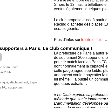
– s’il reste encore des places di
Sinon, le 12 mai, la billetterie
ventes également quelques pla
Le club propose aussi à partir 
Racing d’acheter des places (10
écrans géants.
Plus d’infos sur
le site officiel
…
supporters à Paris. Le club communique !
La préfecture de Paris a autor
de seulement 200 supporters l
pour le match face au Paris FC.
dont normalement la capacité es
nd sitercl.com
cette jauge jugée trop faible, p
ier 2026
annoncent vouloir boycotter la
ries
lui même, il a publié un commun
ttes
niqué
,
déplacement
,
Ligue
quelques extraits…
is FC
,
supporters
«
Le Club exprime sa profonde 
méthode que sur le fondement d
L’argumentation développée par l
niveau de risque qui aurait pu, s