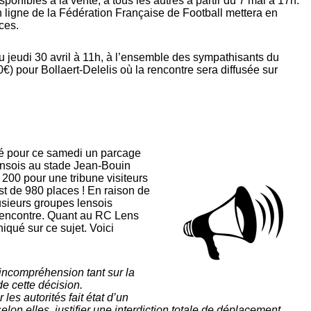
sponibles à la vente, à tous les autres à partir du 7 mai à 17h.
 en ligne de la Fédération Française de Football mettera en
ces.
du jeudi 30 avril à 11h, à l’ensemble des sympathisants du
€) pour Bollaert-Delelis où la rencontre sera diffusée sur
isé pour ce samedi un parcage
ensois au stade Jean-Bouin
 200 pour une tribune visiteurs
t de 980 places ! En raison de
lusieurs groupes lensois
 rencontre. Quant au RC Lens
iqué sur ce sujet. Voici
incompréhension tant sur la
e cette décision.
es autorités fait état d’un
elon elles, justifier une interdiction totale de déplacement.