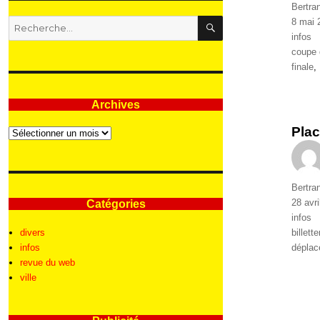
Auteur
Bertra
RECHERCHE
Publié
8 mai 
Recherche
le
Catégo
infos
pour
Étique
coupe 
:
finale
,
Archives
Plac
Archives
Auteur
Bertra
Publié
28 avri
Catégories
le
Catégo
infos
Étique
divers
billette
infos
dépla
revue du web
ville