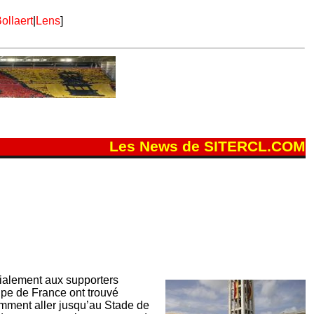
ollaert
|
Lens
]
Les News de SITERCL.COM
écialement aux supporters
upe de France ont trouvé
comment aller jusqu’au Stade de