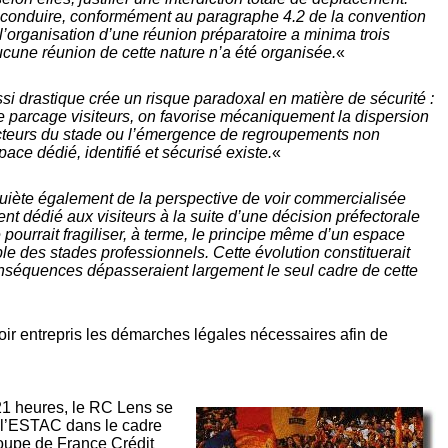
dû conduire, conformément au paragraphe 4.2 de la convention
à l’organisation d’une réunion préparatoire a minima trois
cune réunion de cette nature n’a été organisée.
«
ssi drastique crée un risque paradoxal en matière de sécurité :
le parcage visiteurs, on favorise mécaniquement la dispersion
cteurs du stade ou l’émergence de regroupements non
ce dédié, identifié et sécurisé existe.
«
uiète également de la perspective de voir commercialisée
ent dédié aux visiteurs à la suite d’une décision préfectorale
e pourrait fragiliser, à terme, le principe même d’un espace
ble des stades professionnels. Cette évolution constituerait
onséquences dépasseraient largement le seul cadre de cette
ir entrepris les démarches légales nécessaires afin de
 21 heures, le RC Lens se
r l’ESTAC dans le cadre
Coupe de France Crédit