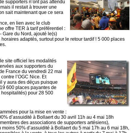
e supporters n’ont pas attendu
mais il restait à trouver une
 on sait maintenant que ce sera
nce, en lien avec le club
 offre TER à tarif préférentiel :
 – Gare du Nord, ajouté le(s)
horaires adaptés, surtout pour le retour tardif ! 5 000 places
es.
site officiel les modalités
servées aux supporters du
 de France du vendredi 22 mai
contre l’OGC Nice. Et
il y aura des déçus puisque
 19 600 places payantes de
 hospitalités) pour 28 500
rammées pour la mise en vente :
0% d’assuidité à Bollaert du 30 avril 11h au 4 mai 18h
 membres des associations de supporters artésiens),
 moins 50% d’assuidité à Bollaert du 5 mai 17h au 6 mai 18h,