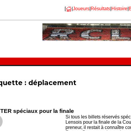
[
|
Joueurs
|
Résultats
|
Histoire
|
B
quette :
déplacement
TER spéciaux pour la finale
Si tous les billets réservés sp
Lensois pour la finale de la Co
preneur, il restait à connaître 