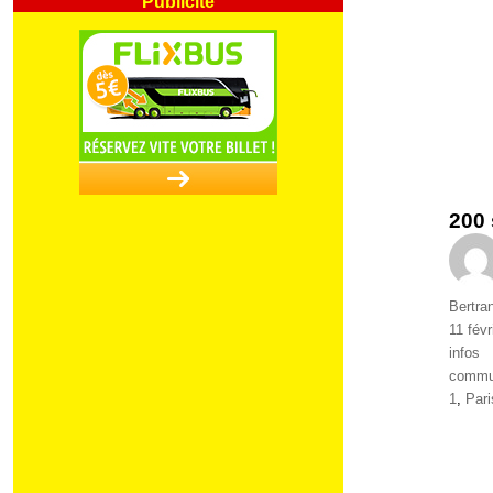
200 
Auteur
Bertra
Publié
11 févr
le
Catégo
infos
Étique
commu
1
,
Par