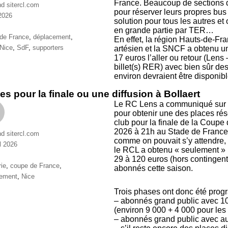
France. Beaucoup de sections d
nd sitercl.com
pour réserver leurs propres bus 
2026
solution pour tous les autres et
ries
en grande partie par TER…
ttes
de France
,
déplacement
,
En effet, la région Hauts-de-Fra
Nice
,
SdF
,
supporters
artésien et la SNCF a obtenu une
17 euros l’aller ou retour (Lens
billet(s) RER) avec bien sûr des 
environ devraient être disponibl
es pour la finale ou une diffusion à Bollaert
Le RC Lens a communiqué sur le 
pour obtenir une des places ré
club pour la finale de la Coupe
2026 à 21h au Stade de France 
nd sitercl.com
comme on pouvait s’y attendre, 
l 2026
le RCL a obtenu « seulement »
ries
29 à 120 euros (hors contingent
ttes
rie
,
coupe de France
,
abonnés cette saison.
cement
,
Nice
Trois phases ont donc été prog
– abonnés grand public avec 10
(environ 9 000 + 4 000 pour les
– abonnés grand public avec au