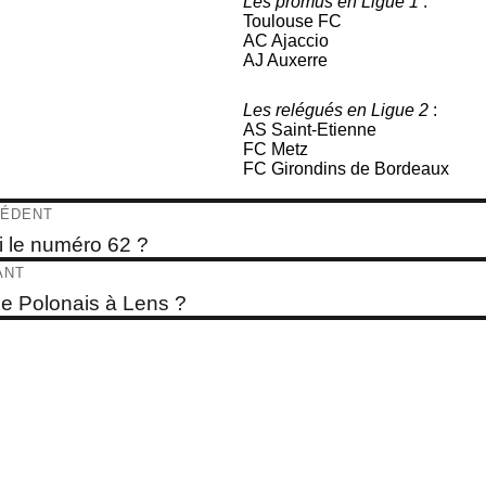
Les promus en Ligue 1
:
Toulouse FC
AC Ajaccio
AJ Auxerre
Les relégués en Ligue 2
:
AS Saint-Etienne
FC Metz
FC Girondins de Bordeaux
igation
ÉDENT
e
i le numéro 62 ?
dent :
ticle
ANT
e
e Polonais à Lens ?
t :