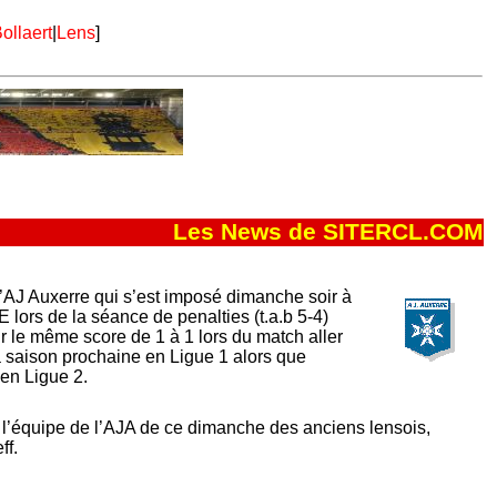
ollaert
|
Lens
]
Les News de SITERCL.COM
l’AJ Auxerre qui s’est imposé dimanche soir à
 lors de la séance de penalties (t.a.b 5-4)
r le même score de 1 à 1 lors du match aller
la saison prochaine en Ligue 1 alors que
en Ligue 2.
 l’équipe de l’AJA de ce dimanche des anciens lensois,
ff.