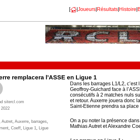
[
|
Joueurs
|
Résultats
|
Histoire
|
B
rre remplacera l’ASSE en Ligue 1
Dans les barrages L1/L2, c’est 
Geoffroy-Guichard face à l’ASSE
consécutifs à 2 matches nuls su
et retour. Auxerre jouera donc 
nd sitercl.com
Saint-Etienne prendra sa place 
 2022
ries
On a pu noter la présence dans
ttes
,
Autret
,
Auxerre
,
barrages
,
Mathias Autret et Alexandre Coe
ement
,
Coeff
,
Ligue 1
,
Ligue