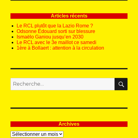
Articles récents
Le RCL plutôt que la Lazio Rome ?
Odsonne Édouard sorti sur blessure
Ismaëlo Ganiou jusqu’en 2030
Le RCL avec le 3e maillot ce samedi
1ère à Bollaert : attention à la circulation
REC
Recherche
pour
:
Archives
Archives