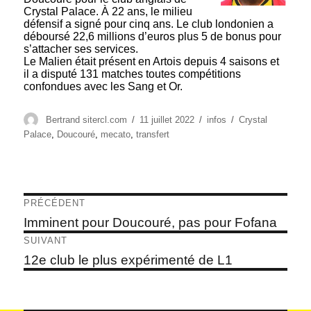
Crystal Palace. À 22 ans, le milieu
défensif a signé pour cinq ans. Le club londonien a
déboursé 22,6 millions d’euros plus 5 de bonus pour
s’attacher ses services.
Le Malien était présent en Artois depuis 4 saisons et
il a disputé 131 matches toutes compétitions
confondues avec les Sang et Or.
Auteur
Publié
Catégories
Étiquettes
Bertrand sitercl.com
11 juillet 2022
infos
Crystal
le
Palace
,
Doucouré
,
mecato
,
transfert
Navigation
PRÉCÉDENT
de
Article
Imminent pour Doucouré, pas pour Fofana
précédent :
l’article
SUIVANT
Article
12e club le plus expérimenté de L1
suivant :