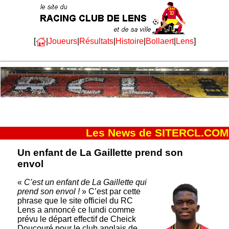
[
|
Joueurs
|
Résultats
|
Histoire
|
Bollaert
|
Lens
]
Les News de SITERCL.COM
Un enfant de La Gaillette prend son
envol
«
C’est un enfant de La Gaillette qui
prend son envol !
» C’est par cette
phrase que le site officiel du RC
Lens a annoncé ce lundi comme
prévu le départ effectif de Cheick
Doucouré pour le club anglais de