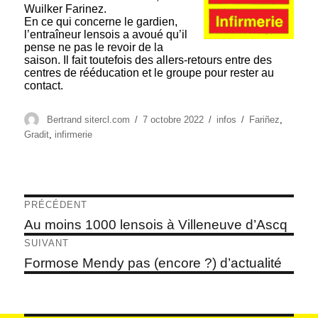
Wuilker Farinez.
En ce qui concerne le gardien,
l’entraîneur lensois a avoué qu’il
pense ne pas le revoir de la
saison. Il fait toutefois des allers-retours entre des
centres de rééducation et le groupe pour rester au
contact.
Auteur
Publié
Catégories
Étiquettes
Bertrand sitercl.com
7 octobre 2022
infos
Fariñez
,
le
Gradit
,
infirmerie
Navigation
PRÉCÉDENT
de
Article
Au moins 1000 lensois à Villeneuve d’Ascq
précédent :
l’article
SUIVANT
Article
Formose Mendy pas (encore ?) d’actualité
suivant :