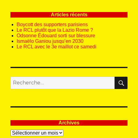
Articles récents
Boycott des supporters parisiens
Le RCL plutôt que la Lazio Rome ?
Odsonne Édouard sorti sur blessure
Ismaëlo Ganiou jusqu’en 2030
Le RCL avec le 3e maillot ce samedi
REC
Recherche
pour
:
Archives
Archives