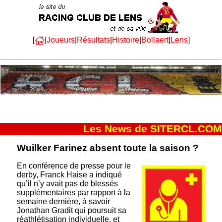
[
|
Joueurs
|
Résultats
|
Histoire
|
Bollaert
|
Lens
]
Les News de SITERCL.COM
Wuilker Farinez absent toute la saison ?
En conférence de presse pour le
derby, Franck Haise a indiqué
qu’il n’y avait pas de blessés
supplémentaires par rapport à la
semaine dernière, à savoir
Jonathan Gradit qui poursuit sa
réathlétisation individuelle, et