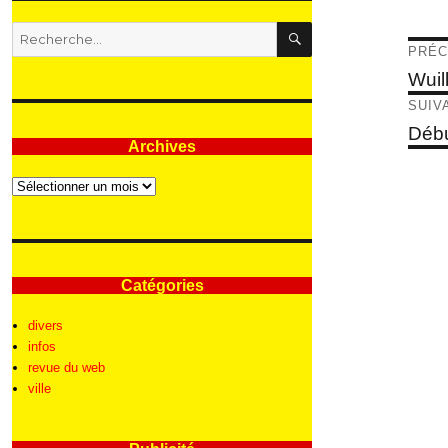
RECHERCHE
Recherche
Nav
PRÉC
pour
:
de
Articl
Wuil
précé
l’ar
SUIV
Articl
Débu
Archives
suivan
Archives
Catégories
divers
infos
revue du web
ville