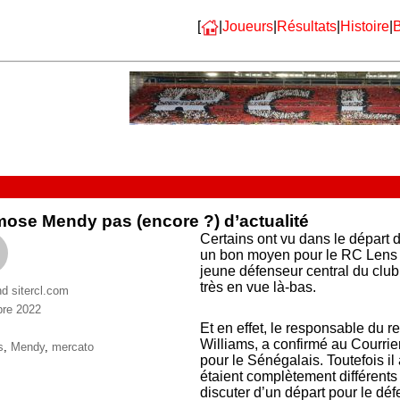
[
|
Joueurs
|
Résultats
|
Histoire
|
B
ose Mendy pas (encore ?) d’actualité
Certains ont vu dans le départ 
un bon moyen pour le RC Lens d
jeune défenseur central du clu
très en vue là-bas.
nd sitercl.com
bre 2022
ries
Et en effet, le responsable du 
Williams, a confirmé au Courrier
ttes
s
,
Mendy
,
mercato
pour le Sénégalais. Toutefois il
étaient complètement différents 
discuter d’un départ pour le déf