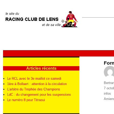
Form
Articles récents
Le RCL avec le 3e maillot ce samedi
Auteur
Bertra
1ère à Bollaert : attention à la circulation
Publié
7 octo
L’arbitre du Trophée des Champions
le
Catégo
infos
LdC : du changement pour les suspensions
Étique
Amien
Le numéro 8 pour Titraoui