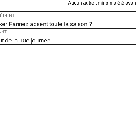
Aucun autre timing n’a été av
igation
ÉDENT
e
ker Farinez absent toute la saison ?
dent :
ticle
ANT
e
t de la 10e journée
t :