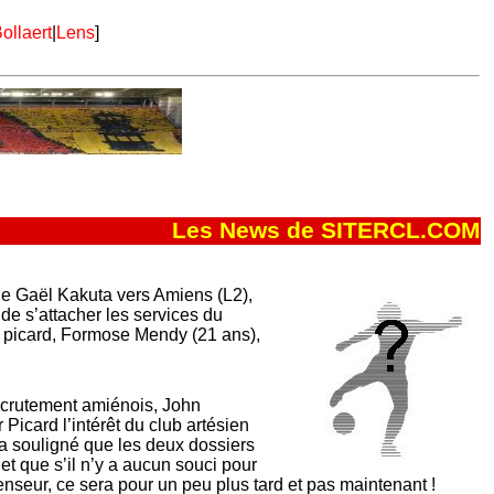
ollaert
|
Lens
]
Les News de SITERCL.COM
de Gaël Kakuta vers Amiens (L2),
e s’attacher les services du
b picard, Formose Mendy (21 ans),
recrutement amiénois, John
 Picard l’intérêt du club artésien
 a souligné que les deux dossiers
et que s’il n’y a aucun souci pour
enseur, ce sera pour un peu plus tard et pas maintenant !