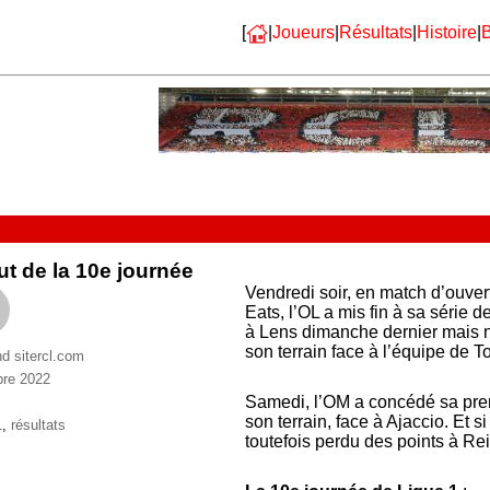
[
|
Joueurs
|
Résultats
|
Histoire
|
B
t de la 10e journée
Vendredi soir, en match d’ouver
Eats, l’OL a mis fin à sa série d
à Lens dimanche dernier mais n’
son terrain face à l’équipe de T
nd sitercl.com
bre 2022
ries
Samedi, l’OM a concédé sa premi
son terrain, face à Ajaccio. Et s
ttes
1
,
résultats
toutefois perdu des points à Re