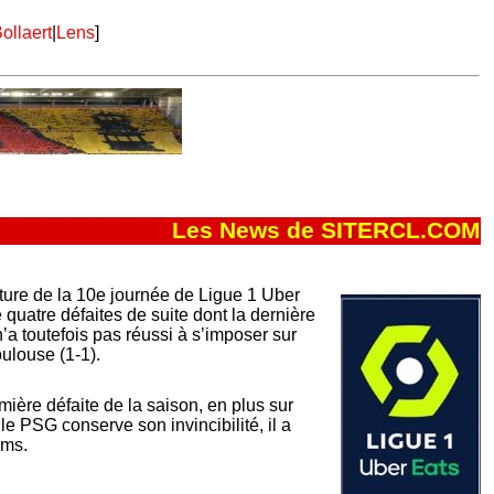
ollaert
|
Lens
]
Les News de SITERCL.COM
ture de la 10e journée de Ligue 1 Uber
e quatre défaites de suite dont la dernière
a toutefois pas réussi à s’imposer sur
oulouse (1-1).
ère défaite de la saison, en plus sur
i le PSG conserve son invincibilité, il a
ims.