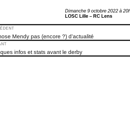
Dimanche 9 octobre 2022 à 20h
LOSC Lille – RC Lens
igation
ÉDENT
e
ose Mendy pas (encore ?) d’actualité
dent :
ticle
ANT
e
ques infos et stats avant le derby
t :