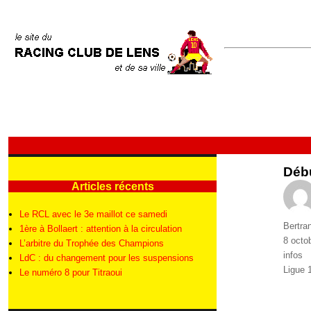
Débu
Articles récents
Le RCL avec le 3e maillot ce samedi
Auteur
Bertra
1ère à Bollaert : attention à la circulation
Publié
8 octo
L’arbitre du Trophée des Champions
le
Catégo
infos
LdC : du changement pour les suspensions
Étique
Ligue 
Le numéro 8 pour Titraoui