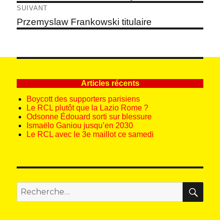
précédent :
l’article
SUIVANT
Article
Przemyslaw Frankowski titulaire
suivant :
Articles récents
Boycott des supporters parisiens
Le RCL plutôt que la Lazio Rome ?
Odsonne Édouard sorti sur blessure
Ismaëlo Ganiou jusqu’en 2030
Le RCL avec le 3e maillot ce samedi
REC
Recherche
pour
: