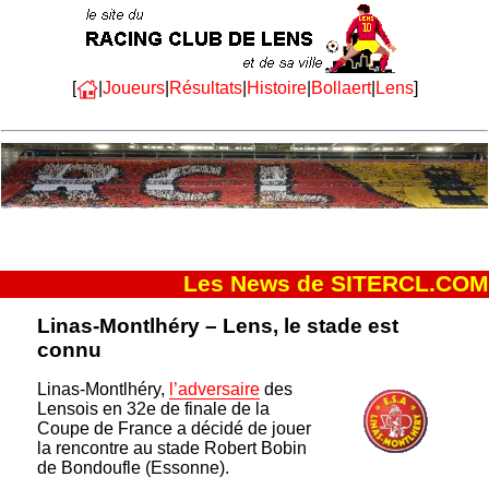
[
|
Joueurs
|
Résultats
|
Histoire
|
Bollaert
|
Lens
]
Les News de SITERCL.COM
Linas-Montlhéry – Lens, le stade est
connu
Linas-Montlhéry,
l’adversaire
des
Lensois en 32e de finale de la
Coupe de France a décidé de jouer
la rencontre au stade Robert Bobin
de Bondoufle (Essonne).