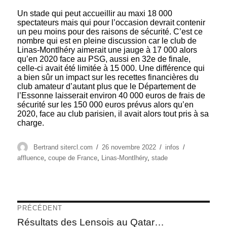
Un stade qui peut accueillir au maxi 18 000
spectateurs mais qui pour l’occasion devrait contenir
un peu moins pour des raisons de sécurité. C’est ce
nombre qui est en pleine discussion car le club de
Linas-Montlhéry aimerait une jauge à 17 000 alors
qu’en 2020 face au PSG, aussi en 32e de finale,
celle-ci avait été limitée à 15 000. Une différence qui
a bien sûr un impact sur les recettes financières du
club amateur d’autant plus que le Département de
l’Essonne laisserait environ 40 000 euros de frais de
sécurité sur les 150 000 euros prévus alors qu’en
2020, face au club parisien, il avait alors tout pris à sa
charge.
Auteur
Publié
Catégories
Étiquettes
Bertrand sitercl.com
26 novembre 2022
infos
le
affluence
,
coupe de France
,
Linas-Montlhéry
,
stade
Navigation
PRÉCÉDENT
de
Article
Résultats des Lensois au Qatar…