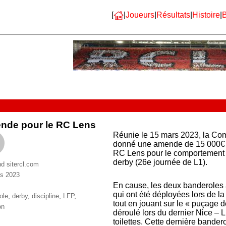
[
|
Joueurs
|
Résultats
|
Histoire
|
B
nde pour le RC Lens
Réunie le 15 mars 2023, la Com
donné une amende de 15 000€ d
RC Lens pour le comportement d
derby (26e journée de L1).
nd sitercl.com
s 2023
ries
En cause, les deux banderoles à
qui ont été déployées lors de l
ttes
ole
,
derby
,
discipline
,
LFP
,
tout en jouant sur le « puçage d
on
déroulé lors du dernier Nice – L
toilettes. Cette dernière bander