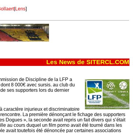
ollaert
|
Lens
]
Les News de SITERCL.COM
mission de Discipline de la LFP a
ont 8 000€ avec sursis. au club du
e ses supporters lors du dernier
 caractère injurieux et discriminatoire
a rencontre. La première dénonçant le fichage des supporters
es Dogues », la seconde avait repris un fait divers qui s’était
ille au cours duquel un film porno avait été tourné dans les
ole avait toutefois été dénoncée par certaines associations