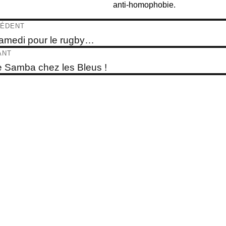
anti-homophobie.
igation
ÉDENT
e
amedi pour le rugby…
dent :
ticle
ANT
e
e Samba chez les Bleus !
t :