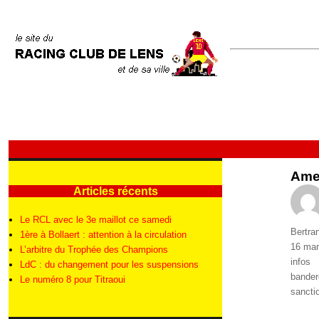
Ame
Articles récents
Le RCL avec le 3e maillot ce samedi
Auteur
Bertra
1ère à Bollaert : attention à la circulation
Publié
16 mar
L’arbitre du Trophée des Champions
le
Catégo
infos
LdC : du changement pour les suspensions
Étique
bander
Le numéro 8 pour Titraoui
sancti