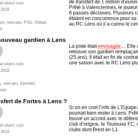
de transfert de 1 million d’euro
nd sitercl.com
Prêté à Valenciennes, le joueu
n 2019
6 passes décisives. Plusieurs 
ries
étaient en concurrence pour sa 
ttes
ion
,
mercato
,
PSG
,
Robail
,
au RC Lens où il a connu le ce
rt
nouveau gardien à Lens
La piste était
envisagée
… Elle 
retrouve son gardien remplaçan
(25 ans). Il était en fin de cont
une saison avec le RC Lens plu
nd sitercl.com
n 2019
ries
ttes
n
,
mercato
,
transfert
,
sini
sfert de Fortes à Lens ?
Si on en croit l’info de
L’Equipe
pourrait bien rester à Lens. Prêt
trouvé un accord avec le défense
club d’origine, le Toulouse FC,
nd sitercl.com
clubs dont Brest en L1.
n 2019
ries