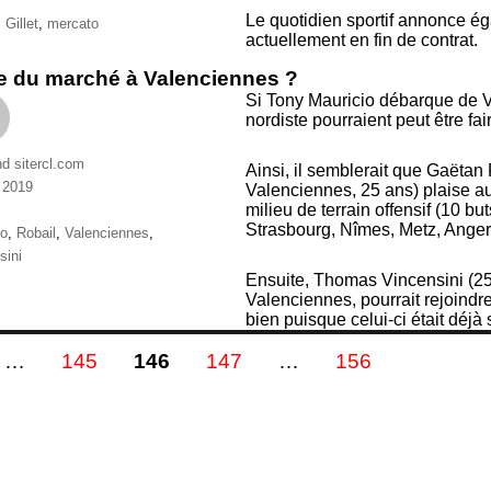
Le quotidien sportif annonce ég
ttes
,
Gillet
,
mercato
actuellement en fin de contrat.
e du marché à Valenciennes ?
Si Tony Mauricio débarque de V
nordiste pourraient peut être 
nd sitercl.com
Ainsi, il semblerait que Gaëtan 
n 2019
Valenciennes, 25 ans) plaise au 
ries
milieu de terrain offensif (10 b
Strasbourg, Nîmes, Metz, Angers
ttes
to
,
Robail
,
Valenciennes
,
sini
Ensuite, Thomas Vincensini (25 
Valenciennes, pourrait rejoindr
bien puisque celui-ci était déjà
gination
E
PAGE
PAGE
PAGE
PAGE
…
145
146
147
…
156
s
blications