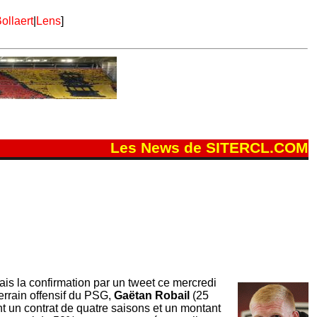
ollaert
|
Lens
]
Les News de SITERCL.COM
ais la confirmation par un tweet ce mercredi
terrain offensif du PSG,
Gaëtan Robail
(25
t un contrat de quatre saisons et un montant