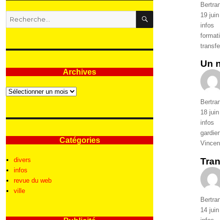
Auteur
Bertra
RECHERCHE
Publié
19 jui
Recherche
le
Catégo
infos
pour
Étique
format
:
transfe
Un 
Archives
Archives
Auteur
Bertra
Publié
18 jui
le
Catégo
infos
Étique
gardie
Catégories
Vincen
divers
Tran
infos
revue du web
ville
Auteur
Bertra
Publié
14 jui
le
Catégo