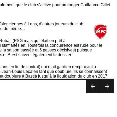
alement que le club s’active pour prolonger Guillaume Gillet
alenciennes à Lens, d’autres joueurs du club
faire de même…
Robail (PSG mais qui était en prêt à
staff artésien. Toutefois la concurrence est rude pour le
uts la saison passée et 6 passes décisives) puisque
 et Brest suivent également le dossier !
ans en fin de contrat) qui était gardien remplaçant à
e Jean-Louis Leca en tant que doublure. Ils se connaissent
 sa doublure à Bastia jusqu’à la liquidation du club en 2017.
PAG
PAG
E
E
PRÉ
SUIV
CÉD
ANT
ENT
E