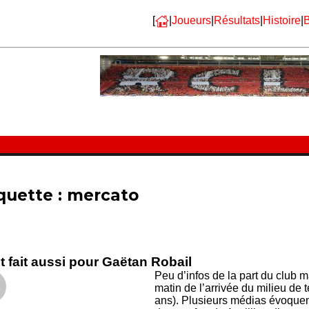
[
|
Joueurs
|
Résultats
|
Histoire
|
B
quette :
mercato
t fait aussi pour Gaëtan Robail
Peu d’infos de la part du club m
matin de l’arrivée du milieu de 
ans). Plusieurs médias évoquen