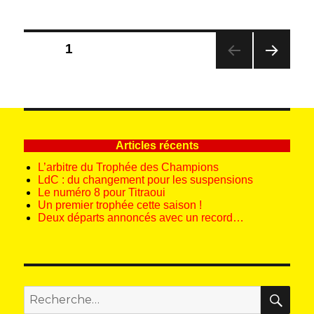
Pagination
PAGE
1
des
PAG
publications
E
SUIV
ANT
E
Articles récents
L’arbitre du Trophée des Champions
LdC : du changement pour les suspensions
Le numéro 8 pour Titraoui
Un premier trophée cette saison !
Deux départs annoncés avec un record…
REC
Recherche
pour