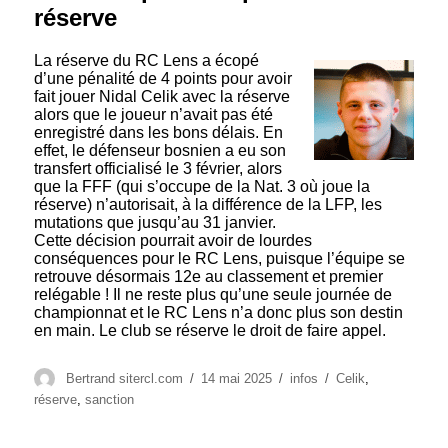
réserve
La réserve du RC Lens a écopé
d’une pénalité de 4 points pour avoir
fait jouer Nidal Celik avec la réserve
alors que le joueur n’avait pas été
enregistré dans les bons délais. En
effet, le défenseur bosnien a eu son
transfert officialisé le 3 février, alors
que la FFF (qui s’occupe de la Nat. 3 où joue la
réserve) n’autorisait, à la différence de la LFP, les
mutations que jusqu’au 31 janvier.
Cette décision pourrait avoir de lourdes
conséquences pour le RC Lens, puisque l’équipe se
retrouve désormais 12e au classement et premier
relégable ! Il ne reste plus qu’une seule journée de
championnat et le RC Lens n’a donc plus son destin
en main. Le club se réserve le droit de faire appel.
Auteur
Publié
Catégories
Étiquettes
Bertrand sitercl.com
14 mai 2025
infos
Celik
,
le
réserve
,
sanction