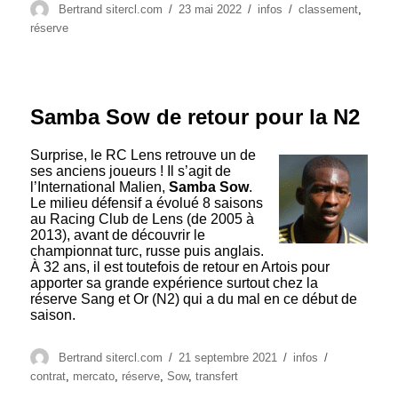
Auteur
Publié
Catégories
Étiquettes
Bertrand sitercl.com
23 mai 2022
infos
classement
,
le
réserve
Samba Sow de retour pour la N2
Surprise, le RC Lens retrouve un de
ses anciens joueurs ! Il s’agit de
l’International Malien,
Samba Sow
.
Le milieu défensif a évolué 8 saisons
au Racing Club de Lens (de 2005 à
2013), avant de découvrir le
championnat turc, russe puis anglais.
À 32 ans, il est toutefois de retour en Artois pour
apporter sa grande expérience surtout chez la
réserve Sang et Or (N2) qui a du mal en ce début de
saison.
Auteur
Publié
Catégories
Étiquettes
Bertrand sitercl.com
21 septembre 2021
infos
le
contrat
,
mercato
,
réserve
,
Sow
,
transfert