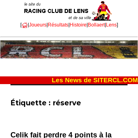
[
|
Joueurs
|
Résultats
|
Histoire
|
Bollaert
|
Lens
]
Les News de SITERCL.COM
Étiquette :
réserve
Celik fait perdre 4 points à la