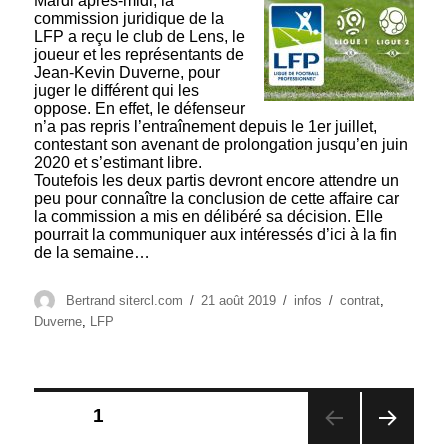
Mardi après-midi, la
commission juridique de la
LFP a reçu le club de Lens, le
joueur et les représentants de
Jean-Kevin Duverne, pour
juger le différent qui les
oppose. En effet, le défenseur
n’a pas repris l’entraînement depuis le 1er juillet,
contestant son avenant de prolongation jusqu’en juin
2020 et s’estimant libre.
Toutefois les deux partis devront encore attendre un
peu pour connaître la conclusion de cette affaire car
la commission a mis en délibéré sa décision. Elle
pourrait la communiquer aux intéressés d’ici à la fin
de la semaine…
Auteur
Publié
Catégories
Étiquettes
Bertrand sitercl.com
21 août 2019
infos
contrat
,
le
Duverne
,
LFP
Pagination
PAGE
1
des