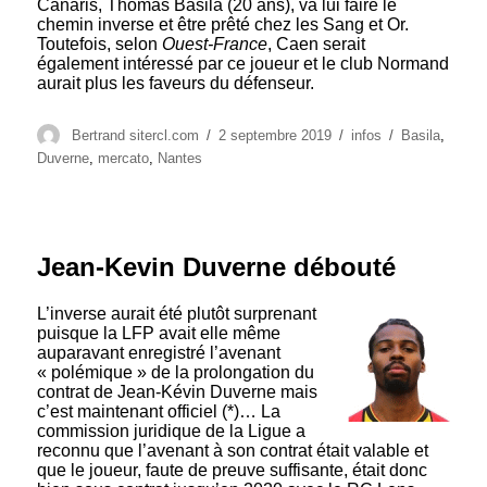
Canaris, Thomas Basila (20 ans), va lui faire le
chemin inverse et être prêté chez les Sang et Or.
Toutefois, selon
Ouest-France
, Caen serait
également intéressé par ce joueur et le club Normand
aurait plus les faveurs du défenseur.
Auteur
Publié
Catégories
Étiquettes
Bertrand sitercl.com
2 septembre 2019
infos
Basila
,
le
Duverne
,
mercato
,
Nantes
Jean-Kevin Duverne débouté
L’inverse aurait été plutôt surprenant
puisque la LFP avait elle même
auparavant enregistré l’avenant
« polémique » de la prolongation du
contrat de Jean-Kévin Duverne mais
c’est maintenant officiel (*)… La
commission juridique de la Ligue a
reconnu que l’avenant à son contrat était valable et
que le joueur, faute de preuve suffisante, était donc