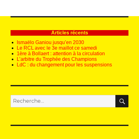
PAG
publications
E
SUIV
ANT
E
Articles récents
Ismaëlo Ganiou jusqu’en 2030
Le RCL avec le 3e maillot ce samedi
1ère à Bollaert : attention à la circulation
L’arbitre du Trophée des Champions
LdC : du changement pour les suspensions
REC
Recherche
pour
: