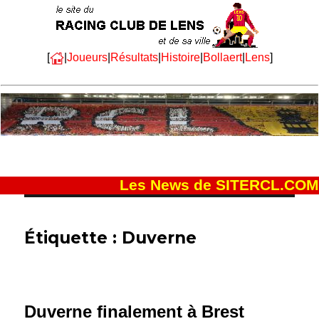
[
|
Joueurs
|
Résultats
|
Histoire
|
Bollaert
|
Lens
]
Les News de SITERCL.COM
Étiquette :
Duverne
Duverne finalement à Brest