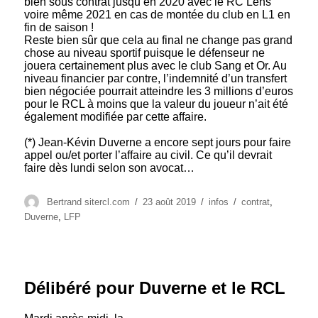
bien sous contrat jusqu’en 2020 avec le RC Lens
voire même 2021 en cas de montée du club en L1 en
fin de saison !
Reste bien sûr que cela au final ne change pas grand
chose au niveau sportif puisque le défenseur ne
jouera certainement plus avec le club Sang et Or. Au
niveau financier par contre, l’indemnité d’un transfert
bien négociée pourrait atteindre les 3 millions d’euros
pour le RCL à moins que la valeur du joueur n’ait été
également modifiée par cette affaire.
(*) Jean-Kévin Duverne a encore sept jours pour faire
appel ou/et porter l’affaire au civil. Ce qu’il devrait
faire dès lundi selon son avocat…
Auteur
Publié
Catégories
Étiquettes
Bertrand sitercl.com
23 août 2019
infos
contrat
,
le
Duverne
,
LFP
Délibéré pour Duverne et le RCL