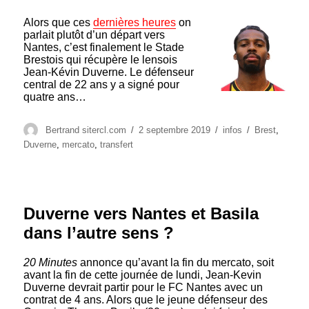
Alors que ces
dernières heures
on
parlait plutôt d’un départ vers
Nantes, c’est finalement le Stade
Brestois qui récupère le lensois
Jean-Kévin Duverne. Le défenseur
central de 22 ans y a signé pour
quatre ans…
Auteur
Publié
Catégories
Étiquettes
Bertrand sitercl.com
2 septembre 2019
infos
Brest
,
le
Duverne
,
mercato
,
transfert
Duverne vers Nantes et Basila
dans l’autre sens ?
20 Minutes
annonce qu’avant la fin du mercato, soit
avant la fin de cette journée de lundi, Jean-Kevin
Duverne devrait partir pour le FC Nantes avec un
contrat de 4 ans. Alors que le jeune défenseur des