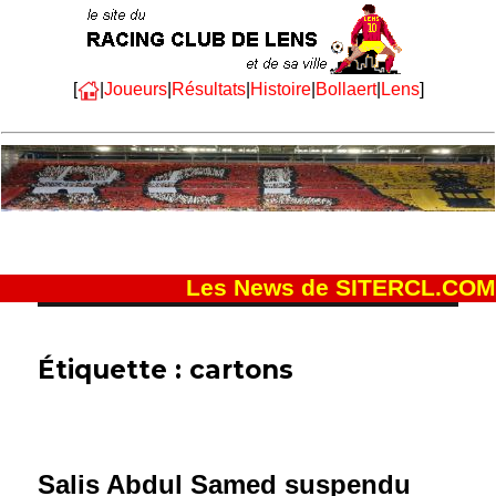
[
|
Joueurs
|
Résultats
|
Histoire
|
Bollaert
|
Lens
]
Les News de SITERCL.COM
Étiquette :
cartons
Salis Abdul Samed suspendu