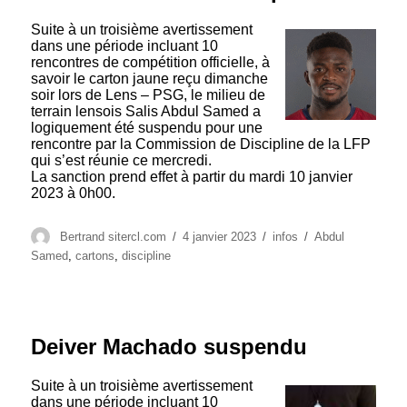
Suite à un troisième avertissement
dans une période incluant 10
rencontres de compétition officielle, à
savoir le carton jaune reçu dimanche
soir lors de Lens – PSG, le milieu de
terrain lensois Salis Abdul Samed a
logiquement été suspendu pour une
rencontre par la Commission de Discipline de la LFP
qui s’est réunie ce mercredi.
La sanction prend effet à partir du mardi 10 janvier
2023 à 0h00.
Auteur
Publié
Catégories
Étiquettes
Bertrand sitercl.com
4 janvier 2023
infos
Abdul
le
Samed
,
cartons
,
discipline
Deiver Machado suspendu
Suite à un troisième avertissement
dans une période incluant 10