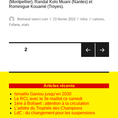
(Montpellier), Randal Kolo Muani (Nantes) et
Rominigue Kouamé (Troyes).
Auteur
Publié
Catégories
Étiquettes
Bertrand sitercl.com
23 février 2022
infos
cartons
,
le
Fofana
,
stats
Pagination
PAGE
2
des
PAG
PAG
publications
E
E
PRÉ
SUIV
CÉD
ANT
ENT
E
E
Articles récents
Ismaëlo Ganiou jusqu’en 2030
Le RCL avec le 3e maillot ce samedi
1ère à Bollaert : attention à la circulation
L’arbitre du Trophée des Champions
LdC : du changement pour les suspensions