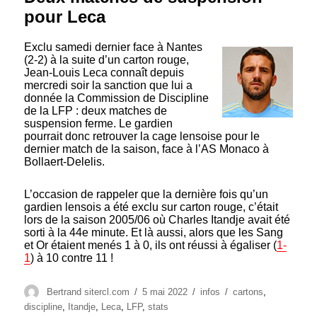
pour Leca
Exclu samedi dernier face à Nantes
(2-2) à la suite d’un carton rouge,
Jean-Louis Leca connaît depuis
mercredi soir la sanction que lui a
donnée la Commission de Discipline
de la LFP : deux matches de
suspension ferme. Le gardien
pourrait donc retrouver la cage lensoise pour le
dernier match de la saison, face à l’AS Monaco à
Bollaert-Delelis.
L’occasion de rappeler que la dernière fois qu’un
gardien lensois a été exclu sur carton rouge, c’était
lors de la saison 2005/06 où Charles Itandje avait été
sorti à la 44e minute. Et là aussi, alors que les Sang
et Or étaient menés 1 à 0, ils ont réussi à égaliser (
1-
1
) à 10 contre 11 !
Auteur
Publié
Catégories
Étiquettes
Bertrand sitercl.com
5 mai 2022
infos
cartons
,
le
discipline
,
Itandje
,
Leca
,
LFP
,
stats