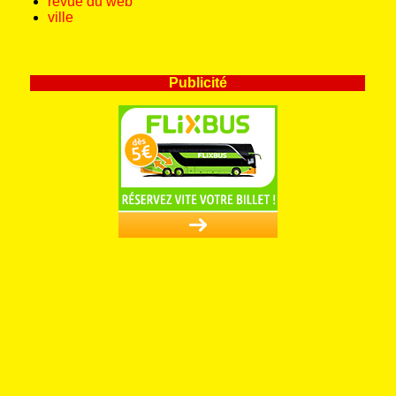
revue du web
ville