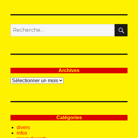
REC
Recherche
pour
:
Archives
Archives
Catégories
divers
infos