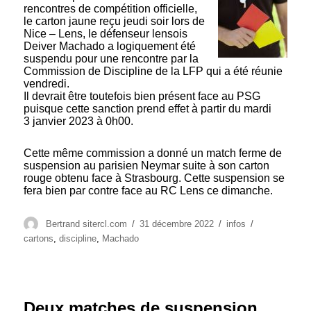
rencontres de compétition officielle,
le carton jaune reçu jeudi soir lors de
Nice – Lens, le défenseur lensois
Deiver Machado a logiquement été
suspendu pour une rencontre par la
Commission de Discipline de la LFP qui a été réunie
vendredi.
Il devrait être toutefois bien présent face au PSG
puisque cette sanction prend effet à partir du mardi
3 janvier 2023 à 0h00.
Cette même commission a donné un match ferme de
suspension au parisien Neymar suite à son carton
rouge obtenu face à Strasbourg. Cette suspension se
fera bien par contre face au RC Lens ce dimanche.
Auteur
Publié
Catégories
Étiquettes
Bertrand sitercl.com
31 décembre 2022
infos
le
cartons
,
discipline
,
Machado
Deux matches de suspension