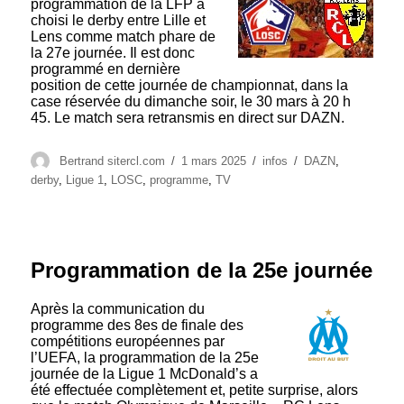
programmation de la LFP a
choisi le derby entre Lille et
Lens comme match phare de
la 27e journée. Il est donc
programmé en dernière
position de cette journée de championnat, dans la
case réservée du dimanche soir, le 30 mars à 20 h
45. Le match sera retransmis en direct sur DAZN.
Auteur
Publié
Catégories
Étiquettes
Bertrand sitercl.com
1 mars 2025
infos
DAZN
,
le
derby
,
Ligue 1
,
LOSC
,
programme
,
TV
Programmation de la 25e journée
Après la communication du
programme des 8es de finale des
compétitions européennes par
l’UEFA, la programmation de la 25e
journée de la Ligue 1 McDonald’s a
été effectuée complètement et, petite surprise, alors