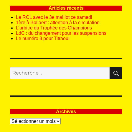
E
Articles récents
Le RCL avec le 3e maillot ce samedi
1ère à Bollaert : attention à la circulation
L’arbitre du Trophée des Champions
LdC : du changement pour les suspensions
Le numéro 8 pour Titraoui
REC
Recherche
pour
:
Archives
Archives