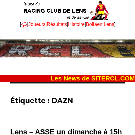
[
|
Joueurs
|
Résultats
|
Histoire
|
Bollaert
|
Lens
]
Les News de SITERCL.COM
Étiquette :
DAZN
Lens – ASSE un dimanche à 15h