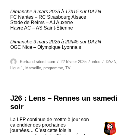
Dimanche 9 mars 2025 à 17h15 sur DAZN
FC Nantes – RC Strasbourg Alsace
Stade de Reims – AJ Auxerre
Havre AC – AS Saint-Étienne
Dimanche 9 mars 2025 à 20h45 sur DAZN
OGC Nice – Olympique Lyonnais
Auteur
Publié
Catégories
Étiquettes
Bertrand sitercl.com
22 février 2025
infos
DAZN
,
le
Ligue 1
,
Marseille
,
programme
,
TV
J26 : Lens – Rennes un samedi
soir
La LFP continue de mettre à jour son
calendrier des prochaines
journées… C’est cette fois la