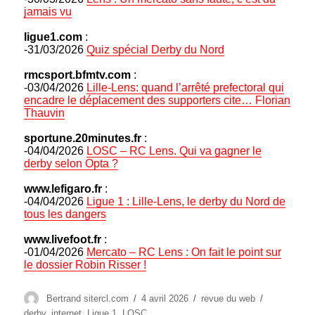
jamais vu
ligue1.com
:
-31/03/2026
Quiz spécial Derby du Nord
rmcsport.bfmtv.com
:
-03/04/2026
Lille-Lens: quand l’arrêté prefectoral qui
encadre le déplacement des supporters cite… Florian
Thauvin
sportune.20minutes.fr
:
-04/04/2026
LOSC – RC Lens. Qui va gagner le
derby selon Opta ?
www.lefigaro.fr
:
-04/04/2026
Ligue 1 : Lille-Lens, le derby du Nord de
tous les dangers
www.livefoot.fr
:
-01/04/2026
Mercato – RC Lens : On fait le point sur
le dossier Robin Risser !
Auteur
Publié
Catégories
Étiquettes
Bertrand sitercl.com
4 avril 2026
revue du web
le
derby
,
internet
,
Ligue 1
,
LOSC