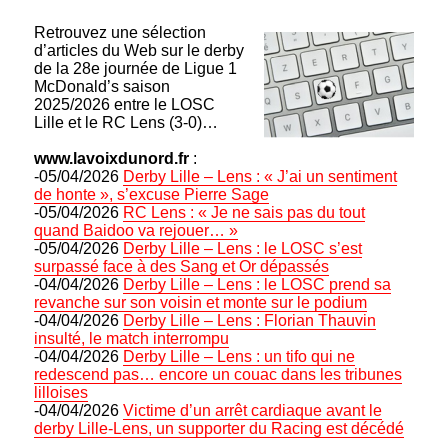
Retrouvez une sélection
d’articles du Web sur le derby
de la 28e journée de Ligue 1
McDonald’s saison
2025/2026 entre le LOSC
Lille et le RC Lens (3-0)…
www.lavoixdunord.fr
:
-05/04/2026
Derby Lille – Lens : « J’ai un sentiment
de honte », s’excuse Pierre Sage
-05/04/2026
RC Lens : « Je ne sais pas du tout
quand Baidoo va rejouer… »
-05/04/2026
Derby Lille – Lens : le LOSC s’est
surpassé face à des Sang et Or dépassés
-04/04/2026
Derby Lille – Lens : le LOSC prend sa
revanche sur son voisin et monte sur le podium
-04/04/2026
Derby Lille – Lens : Florian Thauvin
insulté, le match interrompu
-04/04/2026
Derby Lille – Lens : un tifo qui ne
redescend pas… encore un couac dans les tribunes
lilloises
-04/04/2026
Victime d’un arrêt cardiaque avant le
derby Lille-Lens, un supporter du Racing est décédé