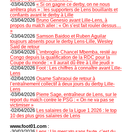
-03/04/2026
« Si on gagne ce derby, on ne nous
arrêtera plus » : les supporters de Lens bouillants et
confiants avant le derby à Lille
-03/04/2026
Bruno Genesio avant Lille-Lens, à
propos du match aller : « On s’est fait rouler dessus…
»
-03/04/2026
Samson Baidoo et Ruben Aguilar
toujours absents pour le derby Lens-Lille, Wesley
Saïd de retour
-03/04/2026
L’imbroglio Chancel Mbemba, resté au
Congo depuis la qualification de la RDC pour la
Coupe du monde : « Il aurait dû être à Lille jeudi »
-02/04/2026
Foot : Les chiffres à connaître avant Lille-
Lens
-02/04/2026
Osame Sahraoui de retour à
l’entraînement collectif à deux jours du derby Lille-
Lens
-03/04/2026
Pierre Sage, entraîneur de Lens, sur le
report du match contre le PSG : « On ne va pas se
victimiser »
-02/04/2026
Les salaires de la Ligue 1 2026 : le top
10 des plus gros salaires de Lens
www.foot01.com
:
-30/03/2026
Lens : Un mercato sans faute, c’est du