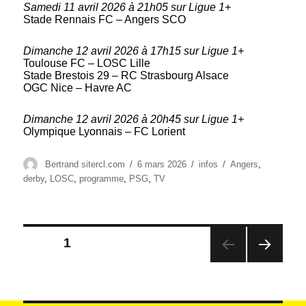
Samedi 11 avril 2026 à 21h05 sur Ligue 1+
Stade Rennais FC – Angers SCO
Dimanche 12 avril 2026 à 17h15 sur Ligue 1+
Toulouse FC – LOSC Lille
Stade Brestois 29 – RC Strasbourg Alsace
OGC Nice – Havre AC
Dimanche 12 avril 2026 à 20h45 sur Ligue 1+
Olympique Lyonnais – FC Lorient
Auteur
Publié
Catégories
Étiquettes
Bertrand sitercl.com
6 mars 2026
infos
Angers
,
le
derby
,
LOSC
,
programme
,
PSG
,
TV
Pagination
PAGE
1
des
PAG
publications
E
SUIV
ANT