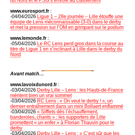
du Nord et le PSG s’envole au classement
www.eurosport.fr
:
-04/04/2026
Ligue 1 – 28e journée – Lille étouffe une
équipe de Lens méconnaissable (3-0) dans le derby
et met la pression sur l’OM en grimpant sur le podium
www.lemonde.fr
:
-05/04/2026
Le RC Lens perd gros dans la course au
titre de Ligue 1 en s’inclinant à Lille dans le derby du
Nord
Avant match…
www.lavoixdunord.fr
:
-03/04/2026
Derby Lille – Lens : les Hauts-de-France
méritent bien un vrai sommet
-03/04/2026
RC Lens : « On veut le derby ! », un
dernier entraînement dans un mini Bollaert enflammé
-03/04/2026
« Sifflets dès l’échauffement,
banderoles, chants » : les supporters de Lille
promettent « un enfer » à Florian Thauvin pour le
derby
-03/04/2026
Derby Lille – Lens : « C’est sûr que les