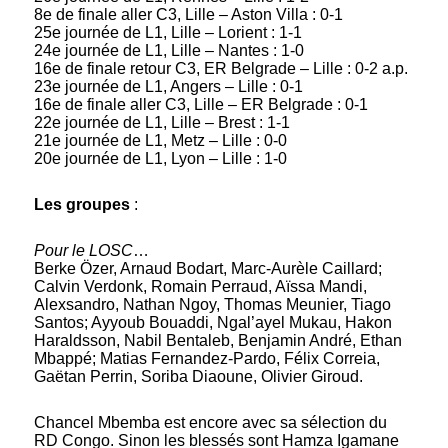
8e de finale aller C3, Lille – Aston Villa : 0-1
25e journée de L1, Lille – Lorient : 1-1
24e journée de L1, Lille – Nantes : 1-0
16e de finale retour C3, ER Belgrade – Lille : 0-2 a.p.
23e journée de L1, Angers – Lille : 0-1
16e de finale aller C3, Lille – ER Belgrade : 0-1
22e journée de L1, Lille – Brest : 1-1
21e journée de L1, Metz – Lille : 0-0
20e journée de L1, Lyon – Lille : 1-0
Les groupes
:
Pour le LOSC
…
Berke Özer, Arnaud Bodart, Marc-Aurèle Caillard;
Calvin Verdonk, Romain Perraud, Aïssa Mandi,
Alexsandro, Nathan Ngoy, Thomas Meunier, Tiago
Santos; Ayyoub Bouaddi, Ngal’ayel Mukau, Hakon
Haraldsson, Nabil Bentaleb, Benjamin André, Ethan
Mbappé; Matias Fernandez-Pardo, Félix Correia,
Gaëtan Perrin, Soriba Diaoune, Olivier Giroud.
Chancel Mbemba est encore avec sa sélection du
RD Congo. Sinon les blessés sont Hamza Igamane