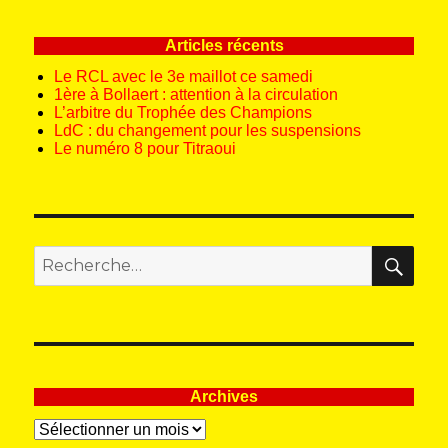
E
Articles récents
Le RCL avec le 3e maillot ce samedi
1ère à Bollaert : attention à la circulation
L’arbitre du Trophée des Champions
LdC : du changement pour les suspensions
Le numéro 8 pour Titraoui
REC
Recherche
pour
:
Archives
Archives