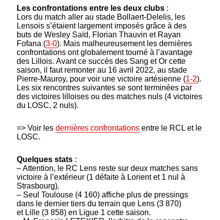
Les confrontations entre les deux clubs
:
Lors du match aller au stade Bollaert-Delelis, les
Lensois s’étaient largement imposés grâce à des
buts de Wesley Saïd, Florian Thauvin et Rayan
Fofana (
3-0
). Mais malheureusement les dernières
confrontations ont globalement tourné à l’avantage
des Lillois. Avant ce succès des Sang et Or cette
saison, il faut remonter au 16 avril 2022, au stade
Pierre-Mauroy, pour voir une victoire artésienne (
1-2
).
Les six rencontres suivantes se sont terminées par
des victoires lilloises ou des matches nuls (4 victoires
du LOSC, 2 nuls).
=> Voir les
dernières confrontations
entre le RCL et le
LOSC.
Quelques stats
:
– Attention, le RC Lens reste sur deux matches sans
victoire à l’extérieur (1 défaite à Lorient et 1 nul à
Strasbourg).
– Seul Toulouse (4 160) affiche plus de pressings
dans le dernier tiers du terrain que Lens (3 870)
et
Lille (3 858) en Ligue 1 cette saison.