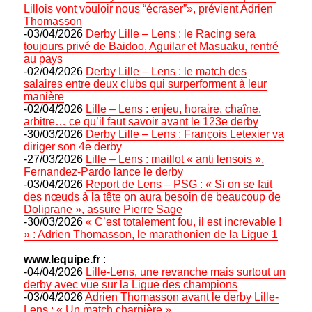
Lillois vont vouloir nous “écraser”», prévient Adrien
Thomasson
-03/04/2026
Derby Lille – Lens : le Racing sera
toujours privé de Baidoo, Aguilar et Masuaku, rentré
au pays
-02/04/2026
Derby Lille – Lens : le match des
salaires entre deux clubs qui surperforment à leur
manière
-02/04/2026
Lille – Lens : enjeu, horaire, chaîne,
arbitre… ce qu’il faut savoir avant le 123e derby
-30/03/2026
Derby Lille – Lens : François Letexier va
diriger son 4e derby
-27/03/2026
Lille – Lens : maillot « anti lensois »,
Fernandez-Pardo lance le derby
-03/04/2026
Report de Lens – PSG : « Si on se fait
des nœuds à la tête on aura besoin de beaucoup de
Doliprane », assure Pierre Sage
-30/03/2026
« C’est totalement fou, il est increvable !
» : Adrien Thomasson, le marathonien de la Ligue 1
www.lequipe.fr
:
-04/04/2026
Lille-Lens, une revanche mais surtout un
derby avec vue sur la Ligue des champions
-03/04/2026
Adrien Thomasson avant le derby Lille-
Lens : « Un match charnière »