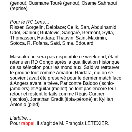
(genou), Ousmane Touré (genou), Osame Sahraoui
(reprise).
Pour le RC Lens
…
Risser, Gorgelin, Delplace; Celik, Sarr, Abdulhamid,
Udol, Ganiou; Bulatovic, Sangaré, Bermont, Sylla,
Thomasson, Haidara; Thauvin, Saint-Maximin,
Sotoca, R. Fofana, Saïd, Sima, Edouard.
Masuaku ne sera pas disponible ce week-end, étant
retenu en RD Congo après la qualification historique
de sa sélection pour les mondiaux. Saïd va retrouver
le groupe tout comme Amadou Haidara, qui on se
souvient avait été préservé pour le dernier match face
à Angers avant la trêve. Par contre Baidoo (ischio-
jambiers) et Aguilar (mollet) ne font pas encore leur
retour et restent forfaits comme Régis Gurtner
(ischios), Jonathan Gradit (tibia-péroné) et Kyllian
Antonio (pied).
L’arbitre
…
Pour
rappel
, il s’agit de M. François LETEXIER.