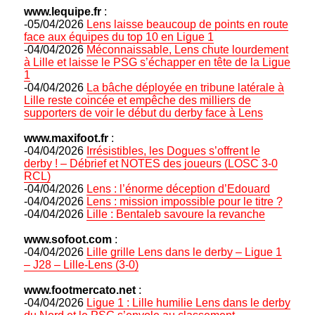
www.lequipe.fr
:
-05/04/2026
Lens laisse beaucoup de points en route
face aux équipes du top 10 en Ligue 1
-04/04/2026
Méconnaissable, Lens chute lourdement
à Lille et laisse le PSG s’échapper en tête de la Ligue
1
-04/04/2026
La bâche déployée en tribune latérale à
Lille reste coincée et empêche des milliers de
supporters de voir le début du derby face à Lens
www.maxifoot.fr
:
-04/04/2026
Irrésistibles, les Dogues s’offrent le
derby ! – Débrief et NOTES des joueurs (LOSC 3-0
RCL)
-04/04/2026
Lens : l’énorme déception d’Edouard
-04/04/2026
Lens : mission impossible pour le titre ?
-04/04/2026
Lille : Bentaleb savoure la revanche
www.sofoot.com
:
-04/04/2026
Lille grille Lens dans le derby – Ligue 1
– J28 – Lille-Lens (3-0)
www.footmercato.net
:
-04/04/2026
Ligue 1 : Lille humilie Lens dans le derby