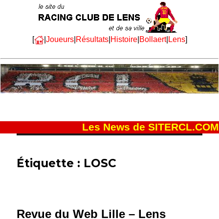
[
|
Joueurs
|
Résultats
|
Histoire
|
Bollaert
|
Lens
]
Les News de SITERCL.COM
Étiquette :
LOSC
Revue du Web Lille – Lens