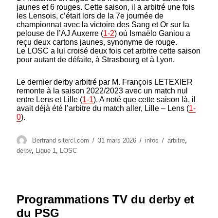
jaunes et 6 rouges. Cette saison, il a arbitré une fois
les Lensois, c’était lors de la 7e journée de
championnat avec la victoire des Sang et Or sur la
pelouse de l’AJ Auxerre (
1-2
) où Ismaëlo Ganiou a
reçu deux cartons jaunes, synonyme de rouge.
Le LOSC a lui croisé deux fois cet arbitre cette saison
pour autant de défaite, à Strasbourg et à Lyon.
Le dernier derby arbitré par M. François LETEXIER
remonte à la saison 2022/2023 avec un match nul
entre Lens et Lille (
1-1
). A noté que cette saison là, il
avait déjà été l’arbitre du match aller, Lille – Lens (
1-
0
).
Auteur
Publié
Catégories
Étiquettes
Bertrand sitercl.com
31 mars 2026
infos
arbitre
,
le
derby
,
Ligue 1
,
LOSC
Programmations TV du derby et
du PSG