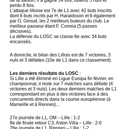
de la saison, il a gagné 14 fois, obtenu 5 nuls et
perdu 8 fois.
L’attaque lilloise est 7e de L1 avec 42 buts inscrits
dont 6 buts incrits par H. Haraldsson et 6 également
par O. Giroud, les 2 meilleurs buteurs du club. Le
meilleur passeur étant F. Correia (5 passes
décisives).
La défense du LOSC se classe 6e avec 34 buts
encaissés.
A domicile, le bilan des Lillois est de 7 victoires, 3
nuls et 3 défaites (10e de L1 dans ce classement).
Les derniers résultats du LOSC
:
Si Lille a été éliminé en Ligue Europa fin février, en
championnat, il reste sur 7 matches sans défaite (4
victoires et 3 nuls). Les deux derniers matches de L1
correspondant en plus à des victoires face à des
concurrents directs dans la course européenne (à
Marseille et à Rennes)…
27e journée de L1, OM – Lille : 1-2
8e de finale retour C3, Aston Villa – Lille : 2-0
26e journée de L1, Rennes – Lille : 1-2