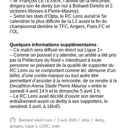
– M. François LETEXIER, l’arbitre de la rencontre,
dirigera son 4e derby (un nul à Bollaert-Delelis et 2
victoires lilloises à Pierre-Mauroy).
– Selon les stats d’Opta, le RC Lens aurait le 5e
calendrier le plus difficile de la L1 avant la fin du
championnat derrière le TFC, Angers, Paris FC et
l’OL.
Quelques informations supplémentaires
:
– Ce match sera diffusé en direct sur Ligue 1+
– Comme on pouvait s’y attendre, un arrêté a été pris
par la Préfecture du Nord «
interdisant à toute
personne se prévalant de la qualité de supporter du
RC Lens ou se comportant comme tel, démunie d’un
billet, d’une contre-marque ou tout autre titre
permettant d’assister à la rencontre, de se rendre à la
Decathlon Arena Stade Pierre Mauroy
» entre le
samedi 4 avril 14 h et le dimanche 5 avril 1 h.
– Le RC Lens avait décidé d’ouvrir son dernier
entraînement avant ce derby à ses supporters, le
vendredi 3 avril, à 16h45.
Auteur
Publié
Catégories
Étiquettes
Bertrand sitercl.com
3 avril 2026
infos
derby
,
le
groupes
,
Ligue 1
,
LOSC
,
stats