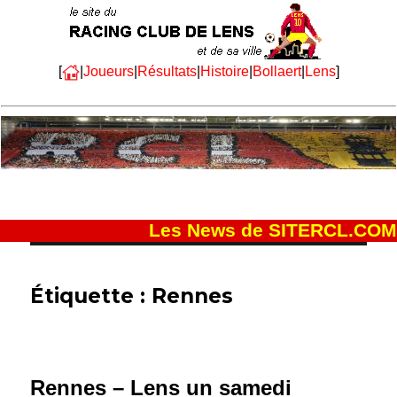
[
|
Joueurs
|
Résultats
|
Histoire
|
Bollaert
|
Lens
]
Les News de SITERCL.COM
Étiquette :
Rennes
Rennes – Lens un samedi