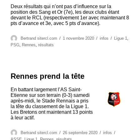
Deux résultats qui n’ont pas d’influence sur la
position des Sang et Or (7e), les deux clubs étant
devant le RCL (respectivement 1er avec maintenant 8
pts d’avance et 3e, avec 5 pts d’avance).
Auteur
Publié
Catégories
Étiquettes
Bertrand sitercl.com
1 novembre 2020
infos
Ligue 1
,
le
PSG
,
Rennes
,
résultats
Rennes prend la tête
En battant largement l’AS Saint-
Etienne sur son terrain (0-3) samedi
après-midi, le Stade Rennais a pris
la tête du classement de la Ligue 1.
Les Bretons ont maintenant 13 points
à leur actif.
Auteur
Publié
Catégories
Étiquettes
Bertrand sitercl.com
26 septembre 2020
infos
le
ASSE
,
Ligue 1
,
Rennes
,
résultats