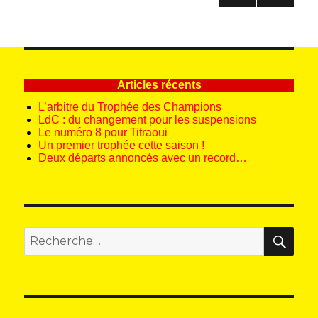
des
PAG
publications
E
PRÉ
CÉD
ENT
E
Articles récents
L’arbitre du Trophée des Champions
LdC : du changement pour les suspensions
Le numéro 8 pour Titraoui
Un premier trophée cette saison !
Deux départs annoncés avec un record…
REC
Recherche
pour
: