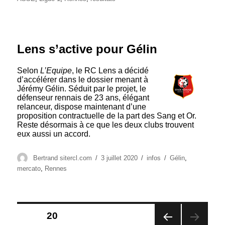
Lens s’active pour Gélin
Selon
L’Equipe
, le RC Lens a décidé
d’accélérer dans le dossier menant à
Jérémy Gélin. Séduit par le projet, le
défenseur rennais de 23 ans, élégant
relanceur, dispose maintenant d’une
proposition contractuelle de la part des Sang et Or.
Reste désormais à ce que les deux clubs trouvent
eux aussi un accord.
Auteur
Publié
Catégories
Étiquettes
Bertrand sitercl.com
3 juillet 2020
infos
Gélin
,
le
mercato
,
Rennes
Pagination
PAGE
20