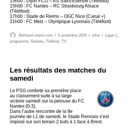
15h00 : Dijon FCO – AS Saint-Etienne (Téléfoot)
15h00 : FC Nantes – RC Strasbourg Alsace
(Téléfoot)
17h00 : Stade de Reims – OGC Nice (Canal +)
21h00 : FC Metz – Olympique Lyonnais (Téléfoot)
Auteur
Publié
Catégories
Étiquettes
Bertrand sitercl.com
5 novembre 2020
infos
Ligue 1
,
le
programme
,
Rennes
,
Téléfoot
,
TV
Les résultats des matches du
samedi
Le PSG conforte sa première place
au classement suite à sa large
victoire samedi sur la pelouse du FC
Nantes (0-3).
Dans l’autre rencontre de la 9e
journée de L1 de samedi, le Stade Rennais s’est
imposé sur son terrain 2 buts à 1 face à Brest.