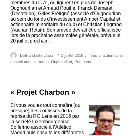
membres du C.A., où figurent en plus de Joseph
Oughourlian et Arnaud Pouille, Franck Demaret
(Decathlon), Gilles Frétigné (associé d’Oughourlian
au sein du fonds d’investissement Amber Capital et
actionnaire minoritaire du club) et Christian Legrand
(Auchan Retail). Son arrivée devrait être officialisée
lors de la prochaine assemblée générale, prévue le
20 juillet prochain.
Auteur
Publié
Catégories
Étiquettes
Bertrand sitercl.com
1 juillet 2019
infos
actionnaire
,
le
conseil administration
,
Oughourlian
,
Percheron
« Projet Charbon »
Si vous voulez tout connaître (ou
presque) des coulisses de la
reprise du RC Lens en 2016 par
la société luxembourgeoise
Solferino associé à l’Atlético
Madrid puis ensuite les différentes