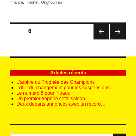
le
finance
,
internet
,
Oughourlian
Pagination
PAGE
6
des
PAG
PAG
publications
E
E
PRÉ
SUIV
CÉD
ANT
ENT
E
E
Articles récents
L’arbitre du Trophée des Champions
LdC : du changement pour les suspensions
Le numéro 8 pour Titraoui
Un premier trophée cette saison !
Deux départs annoncés avec un record…
REC
Recherche