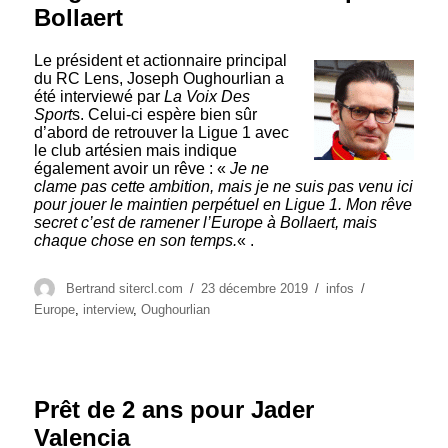
Bollaert
Le président et actionnaire principal
du RC Lens, Joseph Oughourlian a
été interviewé par
La Voix Des
Sport
s. Celui-ci espère bien sûr
d’abord de retrouver la Ligue 1 avec
le club artésien mais indique
également avoir un rêve : «
Je ne
clame pas cette ambition, mais je ne suis pas venu ici
pour jouer le maintien perpétuel en Ligue 1. Mon rêve
secret c’est de ramener l’Europe à Bollaert, mais
chaque chose en son temps.
« .
Auteur
Publié
Catégories
Étiquettes
Bertrand sitercl.com
23 décembre 2019
infos
le
Europe
,
interview
,
Oughourlian
Prêt de 2 ans pour Jader
Valencia