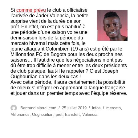
Si
comme prévu
le club a officialisé
l’arrivée de Jader Valencia, la petite
surprise vient de la durée de son
prêt. En effet, on est plus habitué à
une période d’une saison voire une
demi-saison lors de la période du
mercato hivernal mais cette fois, le
jeune attaquant Colombien (19 ans) est prêté par le
Millonarios FC de Bogota pour les deux prochaines
saisons… Il faut dire que les négociations n’ont pas
dû être trop difficile à mener entre les deux présidents
de club puisque, faut-il le rappeler ? C’est Joseph
Oughourlian dans les deux cas !
Avec cette période, il aura certainement la possibilité
de mieux s’intégrer en apprenant la langue française
et jouer dans un premier temps avec l’équipe réserve.
Auteur
Publié
Catégories
Étiquettes
Bertrand sitercl.com
25 juillet 2019
infos
mercato
,
le
Millonarios
,
Oughourlian
,
prêt
,
transfert
,
Valencia