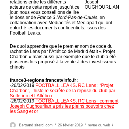
relations entre les différents
Joseph
acteurs de cette reprise jusqu’à ce
OUGHOURLIAN
jour, nous vous conseillons de lire
le dossier de
France 3 Nord-Pas-de-Calais
, en
collaboration avec Mediacités et Mediapart qui ont
épluché les documents confidentiels, issus des
Football Leaks.
De quoi apprendre que le premier nom de code du
rachat de Lens par l’Atlético de Madrid était « Projet
Charbon » mais aussi par exemple que le club a été
plusieurs fois proposé à la vente à des investisseurs
chinois.
france3-regions.francetvinfo.fr
:
-26/02/2019
FOOTBALL LEAKS. RC Lens : “Projet
Charbon”, l’histoire secrète de la reprise du club par
Solferino et l’Atlético
-26/02/2019
FOOTBALL LEAKS. RC Lens : comment
Joseph Oughourlian a pris les pleins pouvoirs chez
les Sang et or
Auteur
Publié
Catégories
Étiquett
Bertrand sitercl.com
26 février 2019
revue du web