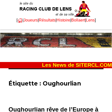
[
|
Joueurs
|
Résultats
|
Histoire
|
Bollaert
|
Lens
]
Les News de SITERCL.COM
Étiquette :
Oughourlian
Oughourlian rêve de l’Europe à