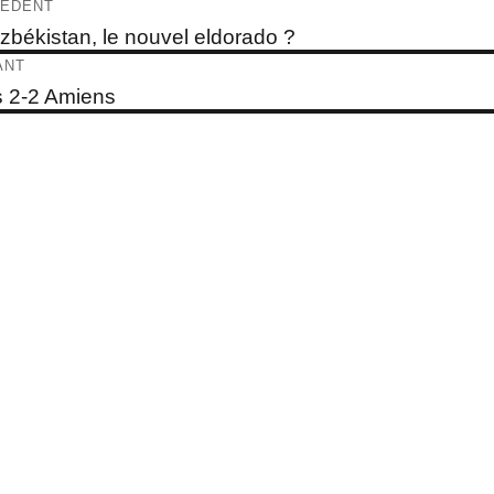
igation
ÉDENT
e
zbékistan, le nouvel eldorado ?
dent :
ticle
ANT
e
 2-2 Amiens
t :