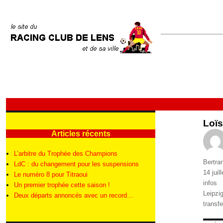
Loïs
Articles récents
L’arbitre du Trophée des Champions
Auteur
Bertra
LdC : du changement pour les suspensions
Publié
14 juil
Le numéro 8 pour Titraoui
le
Catégo
infos
Un premier trophée cette saison !
Étique
Leipzi
Deux départs annoncés avec un record…
transfe