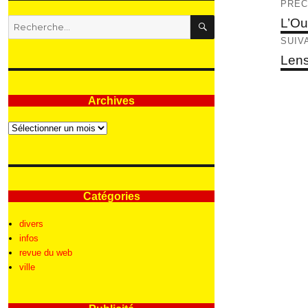
Nav
PRÉC
RECHERCHE
de
Articl
L’Ou
Recherche
précé
pour
l’ar
SUIV
:
Articl
Lens
suivan
Archives
Archives
Catégories
divers
infos
revue du web
ville