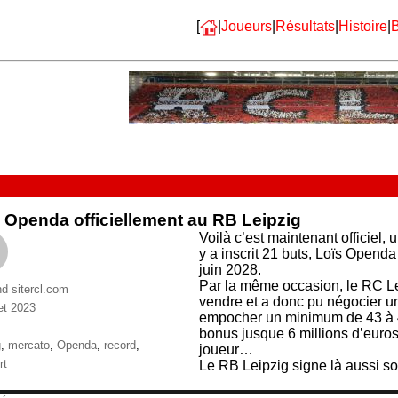
[
|
Joueurs
|
Résultats
|
Histoire
|
B
 Openda officiellement au RB Leipzig
Voilà c’est maintenant officiel,
y a inscrit 21 buts, Loïs Openda
juin 2028.
Par la même occasion, le RC Le
nd sitercl.com
vendre et a donc pu négocier un
let 2023
empocher un minimum de 43 à 4
ries
bonus jusque 6 millions d’euros
ttes
g
,
mercato
,
Openda
,
record
,
joueur…
rt
Le RB Leipzig signe là aussi son