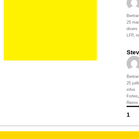
Auteur
Bertra
Publié
25 mai
le
Catégo
divers
Étique
LFP
,
m
Stev
Auteur
Bertra
Publié
25 juil
le
Catégo
infos
Étique
Fortes
Reims
Pa
PA
1
de
pu