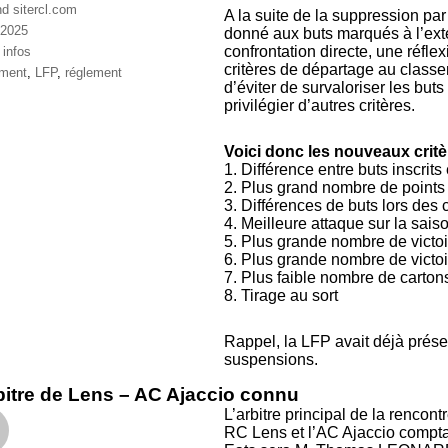
nd sitercl.com
A la suite de la suppression par
 2025
donné aux buts marqués à l’exté
ries
confrontation directe, une réfle
,
infos
critères de départage au classem
ttes
ement
,
LFP
,
réglement
d’éviter de survaloriser les buts
privilégier d’autres critères.
Voici donc les nouveaux critè
1. Différence entre buts inscrits
2. Plus grand nombre de points 
3. Différences de buts lors des 
4. Meilleure attaque sur la sais
5. Plus grande nombre de victoi
6. Plus grande nombre de victoir
7. Plus faible nombre de cartons
8. Tirage au sort
Rappel, la LFP avait déjà prése
suspensions.
bitre de Lens – AC Ajaccio connu
L’arbitre principal de la rencont
RC Lens et l’AC Ajaccio compta