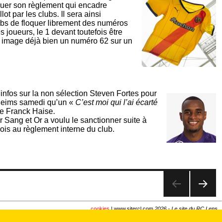
oluer son règlement qui encadre
ot par les clubs. Il sera ainsi
ubs de floquer librement des numéros
es joueurs, le 1 devant toutefois être
n image déjà bien un numéro 62 sur un
nfos sur la non sélection Steven Fortes pour
 Reims samedi qu’un «
C’est moi qui l’ai écarté
de Franck Haise.
ur Sang et Or a voulu le sanctionner suite à
s au règlement interne du club.
PAG
E
cookies
| www.sitercl.com
2026 - Le site du RC Lens...
SUIV