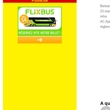
Auteur
Bertra
Publié
23 mai
le
Catégo
infos
Étique
AC Aja
réglem
A qu