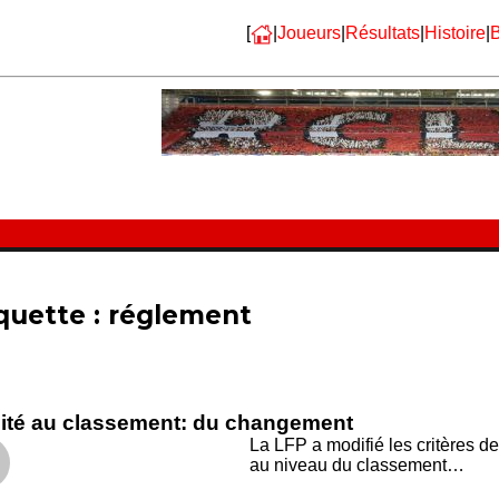
[
|
Joueurs
|
Résultats
|
Histoire
|
B
quette :
réglement
ité au classement: du changement
La LFP a modifié les critères d
au niveau du classement…