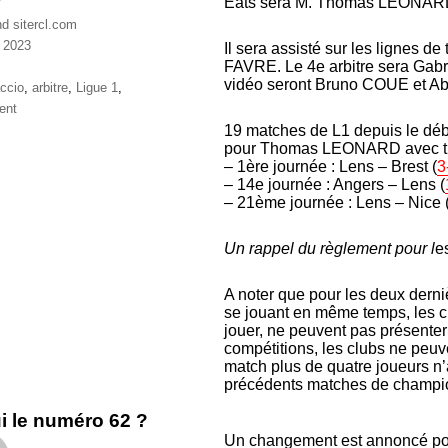
Eats sera M. Thomas LEONAR
nd sitercl.com
 2023
Il sera assisté sur les lignes 
ries
FAVRE. Le 4e arbitre sera Gabr
vidéo seront Bruno COUE et A
ttes
ccio
,
arbitre
,
Ligue 1
,
ent
19 matches de L1 depuis le débu
pour Thomas LEONARD avec tro
– 1ère journée : Lens – Brest (
3
– 14e journée : Angers – Lens (
– 21ème journée : Lens – Nice 
Un rappel du règlement pour l
e
A noter que pour les deux derni
se jouant en même temps, les clu
jouer, ne peuvent pas présenter 
compétitions, les clubs ne peuve
match plus de quatre joueurs n’
précédents matches de champi
i le numéro 62 ?
Un changement est annoncé po