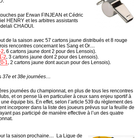
D.
de touches par Erwan FINJEAN et Cédric
iel HENRY et les arbitres assistants
bdelali CHAOUI.
t de la saison avec 57 cartons jaune distribués et 8 rouge
is rencontres concernant les Sang et Or…
-2
, 6 cartons jaune dont 2 pour des Lensois).
1-2
, 3 cartons jaune dont 2 pour des Lensois).
(
0-1
, 2 cartons jaune dont aucun pour des Lensois).
s
37e et 38e journées…
ères journées du championnat, en plus de tous les rencontres
bs, et on pense là en particulier à ceux sans enjeu sportif à
une équipe bis. En effet, selon l’article 539 du règlement des
nt incorporer dans la liste des joueurs prévus sur la feuille de
ayant pas participé de manière effective à l’un des quatre
onnat.
ur la saison prochaine… La Ligue de