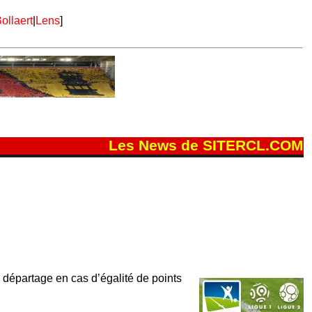
ollaert
|
Lens
]
Les News de SITERCL.COM
e départage en cas d’égalité de points