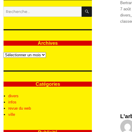
Auteur
Bertra
RECHERCHE
Publié
7 août
Recherche
le
Catégo
divers
pour
Étique
class
:
Archives
Archives
Catégories
divers
infos
revue du web
ville
L’ar