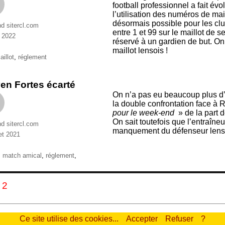
football professionnel a fait év
l’utilisation des numéros de maill
désormais possible pour les cl
nd sitercl.com
entre 1 et 99 sur le maillot de s
 2022
réservé à un gardien de but. O
ries
maillot lensois !
ttes
aillot
,
réglement
en Fortes écarté
On n’a pas eu beaucoup plus d’i
la double confrontation face à
pour le week-end
» de la part 
On sait toutefois que l’entraîne
nd sitercl.com
manquement du défenseur lensoi
let 2021
ries
ttes
,
match amical
,
réglement
,
gination
GE
PAGE
2
s
blications
Ce site utilise des cookies...
Accepter
Refuser
?