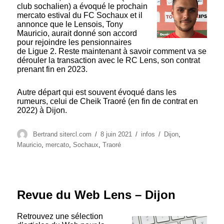
club sochalien) a évoqué le prochain
mercato estival du FC Sochaux et il
annonce que le Lensois, Tony
Mauricio, aurait donné son accord
pour rejoindre les pensionnaires
de Ligue 2. Reste maintenant à savoir comment va se
dérouler la transaction avec le RC Lens, son contrat
prenant fin en 2023.
Autre départ qui est souvent évoqué dans les
rumeurs, celui de Cheik Traoré (en fin de contrat en
2022) à Dijon.
Auteur
Publié
Catégories
Étiquettes
Bertrand sitercl.com
8 juin 2021
infos
Dijon
,
le
Mauricio
,
mercato
,
Sochaux
,
Traoré
Revue du Web Lens – Dijon
Retrouvez une sélection