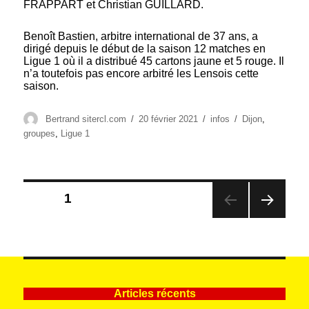
FRAPPART et Christian GUILLARD.
Benoît Bastien, arbitre international de 37 ans, a
dirigé depuis le début de la saison 12 matches en
Ligue 1 où il a distribué 45 cartons jaune et 5 rouge. Il
n’a toutefois pas encore arbitré les Lensois cette
saison.
Auteur
Publié
Catégories
Étiquettes
Bertrand sitercl.com
20 février 2021
infos
Dijon
,
le
groupes
,
Ligue 1
Pagination
PAGE
1
des
PAG
publications
E
SUIV
ANT
E
Articles récents