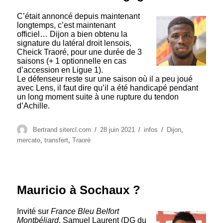
C’était annoncé depuis maintenant
longtemps, c’est maintenant
officiel… Dijon a bien obtenu la
signature du latéral droit lensois,
Cheick Traoré, pour une durée de 3
saisons (+ 1 optionnelle en cas
d’accession en Ligue 1).
Le défenseur reste sur une saison où il a peu joué
avec Lens, il faut dire qu’il a été handicapé pendant
un long moment suite à une rupture du tendon
d’Achille.
Auteur
Publié
Catégories
Étiquettes
Bertrand sitercl.com
28 juin 2021
infos
Dijon
,
le
mercato
,
transfert
,
Traoré
Mauricio à Sochaux ?
Invité sur
France Bleu Belfort
Montbéliard
, Samuel Laurent (DG du