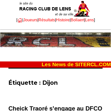
[
|
Joueurs
|
Résultats
|
Histoire
|
Bollaert
|
Lens
]
Les News de SITERCL.COM
Étiquette :
Dijon
Cheick Traoré s’engage au DFCO