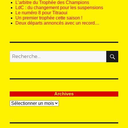
L’arbitre du Trophée des Champions
LdC : du changement pour les suspensions
Le numéro 8 pour Titraoui
Un premier trophée cette saison !
Deux départs annoncés avec un record…
REC
Recherche
pour
:
Archives
Archives