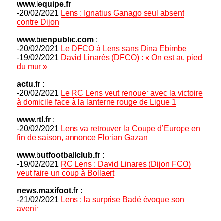
www.lequipe.fr
:
-20/02/2021
Lens : Ignatius Ganago seul absent
contre Dijon
www.bienpublic.com
:
-20/02/2021
Le DFCO à Lens sans Dina Ebimbe
-19/02/2021
David Linarès (DFCO) : « On est au pied
du mur »
actu.fr
:
-20/02/2021
Le RC Lens veut renouer avec la victoire
à domicile face à la lanterne rouge de Ligue 1
www.rtl.fr
:
-20/02/2021
Lens va retrouver la Coupe d’Europe en
fin de saison, annonce Florian Gazan
www.butfootballclub.fr
:
-19/02/2021
RC Lens : David Linares (Dijon FCO)
veut faire un coup à Bollaert
news.maxifoot.fr
:
-21/02/2021
Lens : la surprise Badé évoque son
avenir