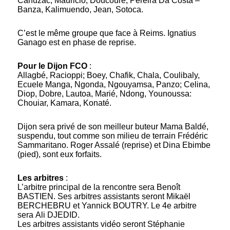
Cahuzac, Mauricio, Doucouré, Pereira Da Costa –
Banza, Kalimuendo, Jean, Sotoca.
C’est le même groupe que face à Reims. Ignatius
Ganago est en phase de reprise.
Pour le Dijon FCO
:
Allagbé, Racioppi; Boey, Chafik, Chala, Coulibaly,
Ecuele Manga, Ngonda, Ngouyamsa, Panzo; Celina,
Diop, Dobre, Lautoa, Marié, Ndong, Younoussa:
Chouiar, Kamara, Konaté.
Dijon sera privé de son meilleur buteur Mama Baldé,
suspendu, tout comme son milieu de terrain Frédéric
Sammaritano. Roger Assalé (reprise) et Dina Ebimbe
(pied), sont eux forfaits.
Les arbitres
:
L’arbitre principal de la rencontre sera Benoît
BASTIEN. Ses arbitres assistants seront Mikaël
BERCHEBRU et Yannick BOUTRY. Le 4e arbitre
sera Ali DJEDID.
Les arbitres assistants vidéo seront Stéphanie