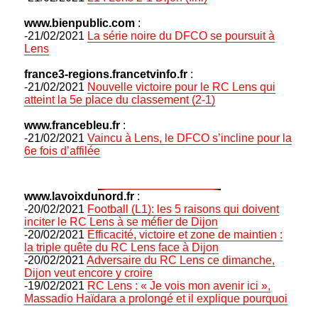
www.bienpublic.com
:
-21/02/2021
La série noire du DFCO se poursuit à
Lens
france3-regions.francetvinfo.fr
:
-21/02/2021
Nouvelle victoire pour le RC Lens qui
atteint la 5e place du classement (2-1)
www.francebleu.fr
:
-21/02/2021
Vaincu à Lens, le DFCO s’incline pour la
6e fois d’affilée
www.lavoixdunord.fr
:
-20/02/2021
Football (L1): les 5 raisons qui doivent
inciter le RC Lens à se méfier de Dijon
-20/02/2021
Efficacité, victoire et zone de maintien :
la triple quête du RC Lens face à Dijon
-20/02/2021
Adversaire du RC Lens ce dimanche,
Dijon veut encore y croire
-19/02/2021
RC Lens : « Je vois mon avenir ici »,
Massadio Haïdara a prolongé et il explique pourquoi