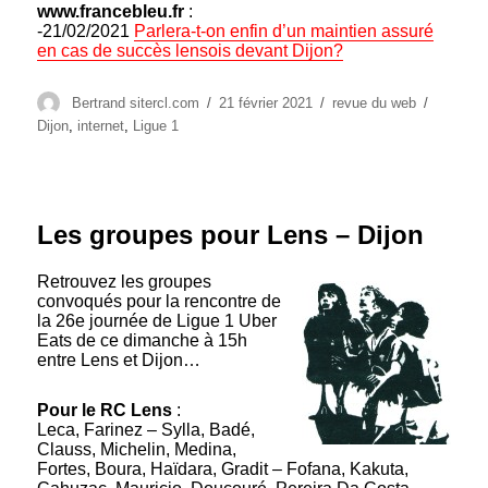
www.francebleu.fr
:
-21/02/2021
Parlera-t-on enfin d’un maintien assuré
en cas de succès lensois devant Dijon?
Auteur
Publié
Catégories
Étiquett
Bertrand sitercl.com
21 février 2021
revue du web
le
Dijon
,
internet
,
Ligue 1
Les groupes pour Lens – Dijon
Retrouvez les groupes
convoqués pour la rencontre de
la 26e journée de Ligue 1 Uber
Eats de ce dimanche à 15h
entre Lens et Dijon…
Pour le RC Lens
:
Leca, Farinez – Sylla, Badé,
Clauss, Michelin, Medina,
Fortes, Boura, Haïdara, Gradit – Fofana, Kakuta,