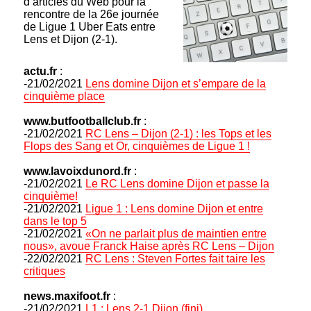
d’articles du Web pour la
rencontre de la 26e journée
de Ligue 1 Uber Eats entre
Lens et Dijon (2-1).
actu.fr
:
-21/02/2021
Lens domine Dijon et s’empare de la
cinquième place
www.butfootballclub.fr
:
-21/02/2021
RC Lens – Dijon (2-1) : les Tops et les
Flops des Sang et Or, cinquièmes de Ligue 1 !
www.lavoixdunord.fr
:
-21/02/2021
Le RC Lens domine Dijon et passe la
cinquième!
-21/02/2021
Ligue 1 : Lens domine Dijon et entre
dans le top 5
-21/02/2021
«On ne parlait plus de maintien entre
nous», avoue Franck Haise après RC Lens – Dijon
-22/02/2021
RC Lens : Steven Fortes fait taire les
critiques
news.maxifoot.fr
:
-21/02/2021
L1 : Lens 2-1 Dijon (fini)