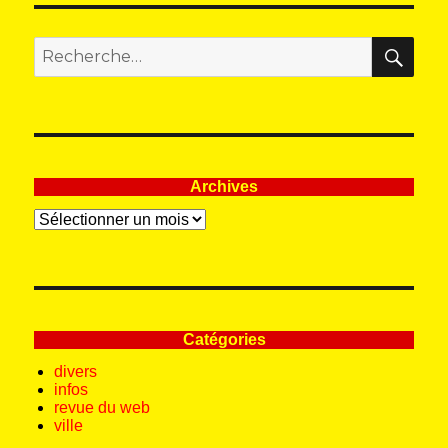
REC
Recherche
pour
:
Archives
Archives
Catégories
divers
infos
revue du web
ville