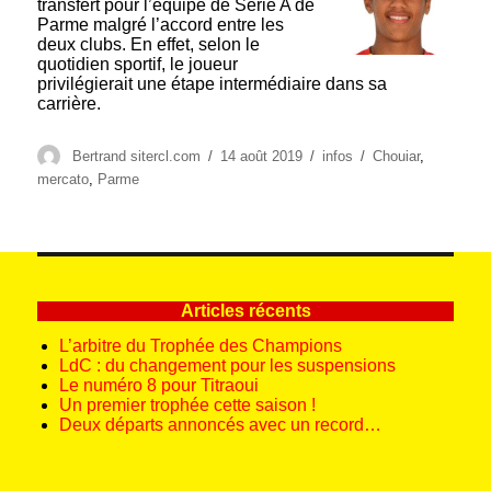
transfert pour l’équipe de Série A de
Parme malgré l’accord entre les
deux clubs. En effet, selon le
quotidien sportif, le joueur
privilégierait une étape intermédiaire dans sa
carrière.
Auteur
Publié
Catégories
Étiquettes
Bertrand sitercl.com
14 août 2019
infos
Chouiar
,
le
mercato
,
Parme
Articles récents
L’arbitre du Trophée des Champions
LdC : du changement pour les suspensions
Le numéro 8 pour Titraoui
Un premier trophée cette saison !
Deux départs annoncés avec un record…