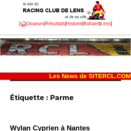
[
|
Joueurs
|
Résultats
|
Histoire
|
Bollaert
|
Lens
]
Les News de SITERCL.COM
Étiquette :
Parme
Wylan Cyprien à Nantes