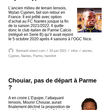
L’ancien milieu de terrain lensois,
Wylan Cyprien, fait son retour en
France. Il est prêté avec option
d’achat au FC Nantes jusque la fin
de la saison 2021/2022. Il quitte
donc le club italien de Parme Calcio
(relégué en Serie B) qu’il avait rejoint
le 5 octobre 2020 après 4 saisons à l’OGC Nice.
Auteur
Publié
Catégories
Étiquettes
Bertrand sitercl.com
24 juin 2021
infos
ancien
,
le
Cyprien
,
Nantes
,
Parme
,
transfert
Chouiar, pas de départ à Parme
?
A en croire
L’Equipe
, l’attaquant
lensois, Mounir Chouiar, aurait
finalement décliné la proposition de