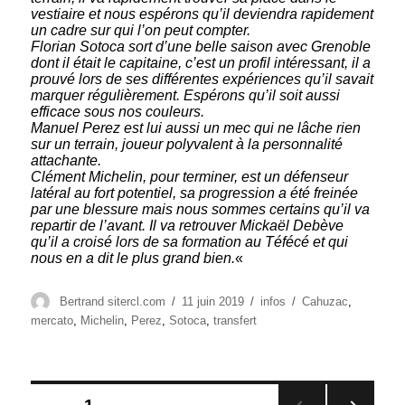
vestiaire et nous espérons qu’il deviendra rapidement
un cadre sur qui l’on peut compter.
Florian Sotoca sort d’une belle saison avec Grenoble
dont il était le capitaine, c’est un profil intéressant, il a
prouvé lors de ses différentes expériences qu’il savait
marquer régulièrement. Espérons qu’il soit aussi
efficace sous nos couleurs.
Manuel Perez est lui aussi un mec qui ne lâche rien
sur un terrain, joueur polyvalent à la personnalité
attachante.
Clément Michelin, pour terminer, est un défenseur
latéral au fort potentiel, sa progression a été freinée
par une blessure mais nous sommes certains qu’il va
repartir de l’avant. Il va retrouver Mickaël Debève
qu’il a croisé lors de sa formation au Téfécé et qui
nous en a dit le plus grand bien.
«
Auteur
Publié
Catégories
Étiquettes
Bertrand sitercl.com
11 juin 2019
infos
Cahuzac
,
le
mercato
,
Michelin
,
Perez
,
Sotoca
,
transfert
Pagination