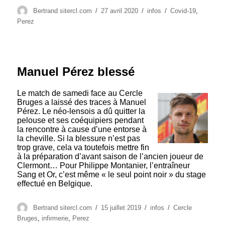
Auteur
Publié
Catégories
Étiquettes
Bertrand sitercl.com
27 avril 2020
infos
Covid-19
,
le
Perez
Manuel Pérez blessé
Le match de samedi face au Cercle
Bruges a laissé des traces à Manuel
Pérez. Le néo-lensois a dû quitter la
pelouse et ses coéquipiers pendant
la rencontre à cause d’une entorse à
la cheville. Si la blessure n’est pas
trop grave, cela va toutefois mettre fin
à la préparation d’avant saison de l’ancien joueur de
Clermont… Pour Philippe Montanier, l’entraîneur
Sang et Or, c’est même « le seul point noir » du stage
effectué en Belgique.
Auteur
Publié
Catégories
Étiquettes
Bertrand sitercl.com
15 juillet 2019
infos
Cercle
le
Bruges
,
infirmerie
,
Perez