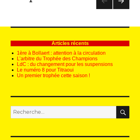
PAGE
1
des
PAG
publications
E
SUIV
ANT
E
Articles récents
1ère à Bollaert : attention à la circulation
L’arbitre du Trophée des Champions
LdC : du changement pour les suspensions
Le numéro 8 pour Titraoui
Un premier trophée cette saison !
REC
Recherche
pour
: