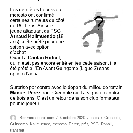
Les dernières heures du
mercato ont confirmé
certaines rumeurs du côté
du RC Lens. Ainsi le
jeune attaquant du PSG,
Arnaud Kalimuendo
(18
ans), a été prêté pour une
saison avec option
d’achat.
Quant à
Gaëtan Robail
,
qui n’était pas encore entré en jeu cette saison, il a
été prêté à l’En Avant Guingamp (Ligue 2) sans
option d’achat.
Surprise par contre avec le départ du milieu de terrain
Manuel Perez
pour Grenoble où il a signé un contrat
de trois ans. C’est un retour dans son club formateur
pour le joueur.
Auteur
Publié
Catégories
Étiquettes
Bertrand sitercl.com
5 octobre 2020
infos
Grenoble
,
le
Guingamp
,
Kalimuendo
,
mercato
,
Perez
,
prêt
,
PSG
,
Robail
,
transfert