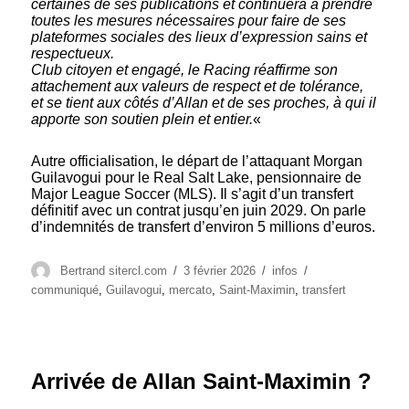
certaines de ses publications et continuera à prendre
toutes les mesures nécessaires pour faire de ses
plateformes sociales des lieux d’expression sains et
respectueux.
Club citoyen et engagé, le Racing réaffirme son
attachement aux valeurs de respect et de tolérance,
et se tient aux côtés d’Allan et de ses proches, à qui il
apporte son soutien plein et entier.
«
Autre officialisation, le départ de l’attaquant Morgan
Guilavogui pour le Real Salt Lake, pensionnaire de
Major League Soccer (MLS). Il s’agit d’un transfert
définitif avec un contrat jusqu’en juin 2029. On parle
d’indemnités de transfert d’environ 5 millions d’euros.
Auteur
Publié
Catégories
Étiquettes
Bertrand sitercl.com
3 février 2026
infos
le
communiqué
,
Guilavogui
,
mercato
,
Saint-Maximin
,
transfert
Arrivée de Allan Saint-Maximin ?