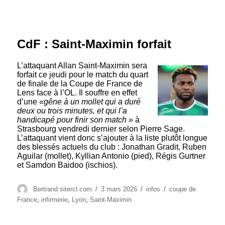
CdF : Saint-Maximin forfait
L’attaquant Allan Saint-Maximin sera
forfait ce jeudi pour le match du quart
de finale de la Coupe de France de
Lens face à l’OL. Il souffre en effet
d’une
«gêne à un mollet qui a duré
deux ou trois minutes, et qui l’a
handicapé pour finir son match »
à
Strasbourg vendredi dernier selon Pierre Sage.
L’attaquant vient donc s’ajouter à la liste plutôt longue
des blessés actuels du club : Jonathan Gradit, Ruben
Aguilar (mollet), Kyllian Antonio (pied), Régis Gurtner
et Samdon Baidoo (ischios).
Auteur
Publié
Catégories
Étiquettes
Bertrand sitercl.com
3 mars 2026
infos
coupe de
le
France
,
infirmerie
,
Lyon
,
Saint-Maximin