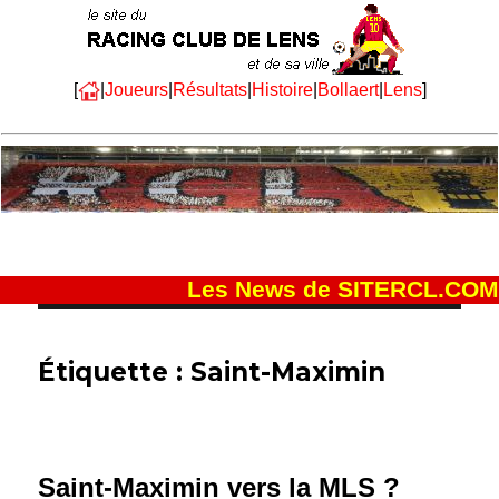
[
|
Joueurs
|
Résultats
|
Histoire
|
Bollaert
|
Lens
]
Les News de SITERCL.COM
Étiquette :
Saint-Maximin
Saint-Maximin vers la MLS ?