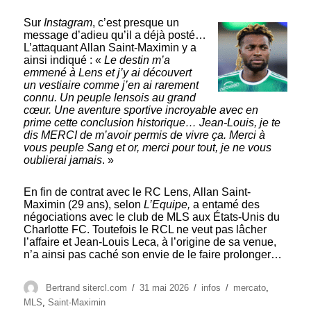
Sur
Instagram
, c’est presque un
message d’adieu qu’il a déjà posté…
L’attaquant Allan Saint-Maximin y a
ainsi indiqué : «
Le destin m’a
emmené à Lens et j’y ai découvert
un vestiaire comme j’en ai rarement
connu. Un peuple lensois au grand
cœur. Une aventure sportive incroyable avec en
prime cette conclusion historique… Jean-Louis, je te
dis MERCI de m’avoir permis de vivre ça. Merci à
vous peuple Sang et or, merci pour tout, je ne vous
oublierai jamais
. »
En fin de contrat avec le RC Lens, Allan Saint-
Maximin (29 ans), selon
L’Equipe,
a entamé des
négociations avec le club de MLS aux États-Unis du
Charlotte FC. Toutefois le RCL ne veut pas lâcher
l’affaire et Jean-Louis Leca, à l’origine de sa venue,
n’a ainsi pas caché son envie de le faire prolonger…
Auteur
Publié
Catégories
Étiquettes
Bertrand sitercl.com
31 mai 2026
infos
mercato
,
le
MLS
,
Saint-Maximin