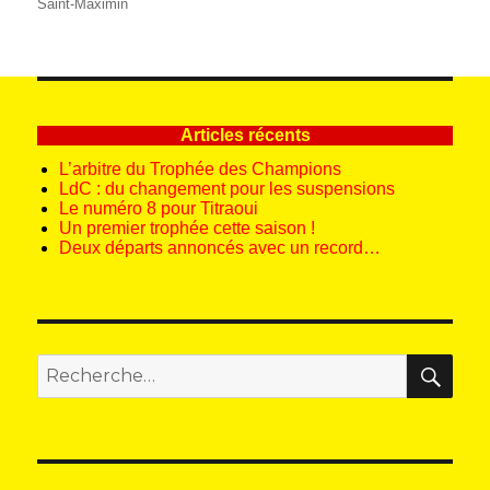
le
Saint-Maximin
Articles récents
L’arbitre du Trophée des Champions
LdC : du changement pour les suspensions
Le numéro 8 pour Titraoui
Un premier trophée cette saison !
Deux départs annoncés avec un record…
REC
Recherche
pour
: