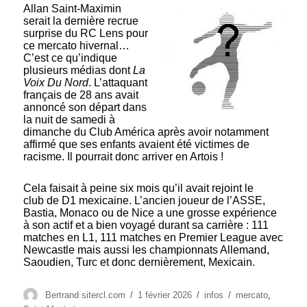
Allan Saint-Maximin
serait la dernière recrue
surprise du RC Lens pour
ce mercato hivernal…
C’est ce qu’indique
plusieurs médias dont
La
Voix Du Nord
. L’attaquant
français de 28 ans avait
annoncé son départ dans
la nuit de samedi à
dimanche du Club América après avoir notamment
affirmé que ses enfants avaient été victimes de
racisme. Il pourrait donc arriver en Artois !
Cela faisait à peine six mois qu’il avait rejoint le
club de D1 mexicaine. L’ancien joueur de l’ASSE,
Bastia, Monaco ou de Nice a une grosse expérience
à son actif et a bien voyagé durant sa carrière : 111
matches en L1, 111 matches en Premier League avec
Newcastle mais aussi les championnats Allemand,
Saoudien, Turc et donc dernièrement, Mexicain.
Auteur
Publié
Catégories
Étiquettes
Bertrand sitercl.com
1 février 2026
infos
mercato
,