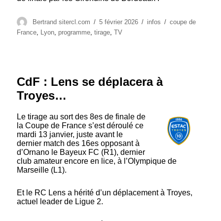
Auteur
Publié
Catégories
Étiquettes
Bertrand sitercl.com
5 février 2026
infos
coupe de
le
France
,
Lyon
,
programme
,
tirage
,
TV
CdF : Lens se déplacera à
Troyes…
Le tirage au sort des 8es de finale de
la Coupe de France s’est déroulé ce
mardi 13 janvier, juste avant le
dernier match des 16es opposant à
d’Ornano le Bayeux FC (R1), dernier
club amateur encore en lice, à l’Olympique de
Marseille (L1).
Et le RC Lens a hérité d’un déplacement à Troyes,
actuel leader de Ligue 2.