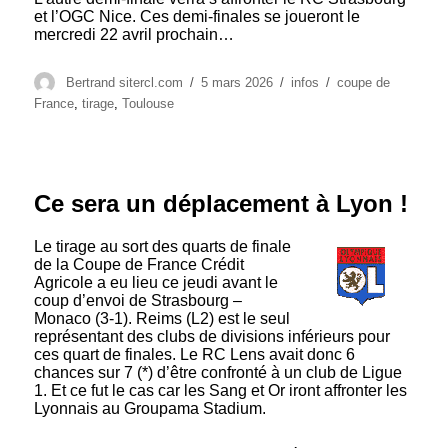
et l’OGC Nice. Ces demi-finales se joueront le
mercredi 22 avril prochain…
Auteur
Publié
Catégories
Étiquettes
Bertrand sitercl.com
5 mars 2026
infos
coupe de
le
France
,
tirage
,
Toulouse
Ce sera un déplacement à Lyon !
Le tirage au sort des quarts de finale
de la Coupe de France Crédit
Agricole a eu lieu ce jeudi avant le
coup d’envoi de Strasbourg –
Monaco (3-1). Reims (L2) est le seul
représentant des clubs de divisions inférieurs pour
ces quart de finales. Le RC Lens avait donc 6
chances sur 7 (*) d’être confronté à un club de Ligue
1. Et ce fut le cas car les Sang et Or iront affronter les
Lyonnais au Groupama Stadium.