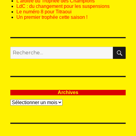
L’arbitre du Trophée des Champions
LdC : du changement pour les suspensions
Le numéro 8 pour Titraoui
Un premier trophée cette saison !
REC
Recherche
pour
:
Archives
Archives