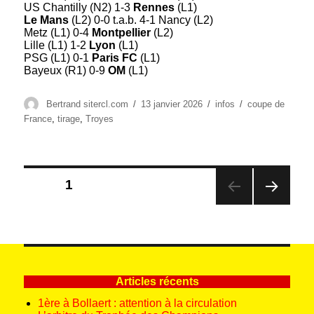
US Chantilly (N2) 1-3
Rennes
(L1)
Le Mans
(L2) 0-0 t.a.b. 4-1 Nancy (L2)
Metz (L1) 0-4
Montpellier
(L2)
Lille (L1) 1-2
Lyon
(L1)
PSG (L1) 0-1
Paris FC
(L1)
Bayeux (R1) 0-9
OM
(L1)
Auteur
Publié
Catégories
Étiquettes
Bertrand sitercl.com
13 janvier 2026
infos
coupe de
le
France
,
tirage
,
Troyes
Pagination
PAGE
1
des
PAG
publications
E
SUIV
ANT
E
Articles récents
1ère à Bollaert : attention à la circulation