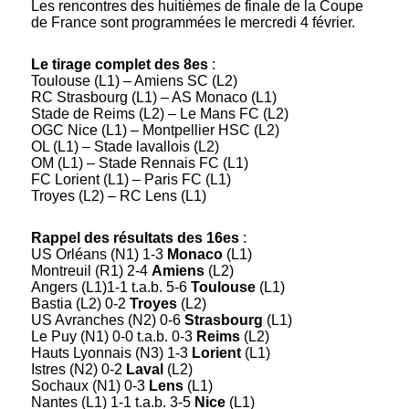
Les rencontres des huitièmes de finale de la Coupe
de France sont programmées le mercredi 4 février.
Le tirage complet des 8es
:
Toulouse (L1) – Amiens SC (L2)
RC Strasbourg (L1) – AS Monaco (L1)
Stade de Reims (L2) – Le Mans FC (L2)
OGC Nice (L1) – Montpellier HSC (L2)
OL (L1) – Stade lavallois (L2)
OM (L1) – Stade Rennais FC (L1)
FC Lorient (L1) – Paris FC (L1)
Troyes (L2) – RC Lens (L1)
Rappel des résultats des 16es
:
US Orléans (N1) 1-3
Monaco
(L1)
Montreuil (R1) 2-4
Amiens
(L2)
Angers (L1)1-1 t.a.b. 5-6
Toulouse
(L1)
Bastia (L2) 0-2
Troyes
(L2)
US Avranches (N2) 0-6
Strasbourg
(L1)
Le Puy (N1) 0-0 t.a.b. 0-3
Reims
(L2)
Hauts Lyonnais (N3) 1-3
Lorient
(L1)
Istres (N2) 0-2
Laval
(L2)
Sochaux (N1) 0-3
Lens
(L1)
Nantes (L1) 1-1 t.a.b. 3-5
Nice
(L1)