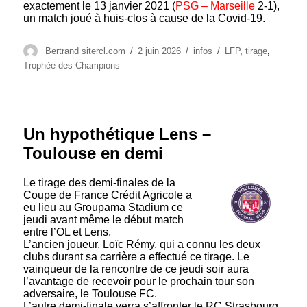
exactement le 13 janvier 2021 (
PSG – Marseille
2-1),
un match joué à huis-clos à cause de la Covid-19.
Auteur
Publié
Catégories
Étiquettes
Bertrand sitercl.com
2 juin 2026
infos
LFP
,
tirage
,
le
Trophée des Champions
Un hypothétique Lens –
Toulouse en demi
Le tirage des demi-finales de la
Coupe de France Crédit Agricole a
eu lieu au Groupama Stadium ce
jeudi avant même le début match
entre l’OL et Lens.
L’ancien joueur, Loïc Rémy, qui a connu les deux
clubs durant sa carrière a effectué ce tirage. Le
vainqueur de la rencontre de ce jeudi soir aura
l’avantage de recevoir pour le prochain tour son
adversaire, le Toulouse FC.
L’autre demi-finale verra s’affronter le RC Strasbourg