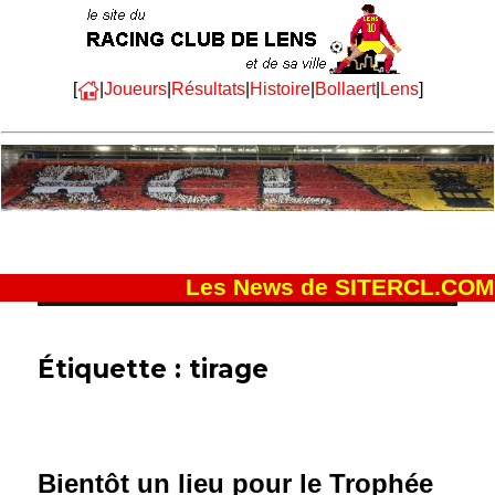
[
|
Joueurs
|
Résultats
|
Histoire
|
Bollaert
|
Lens
]
Les News de SITERCL.COM
Étiquette :
tirage
Bientôt un lieu pour le Trophée