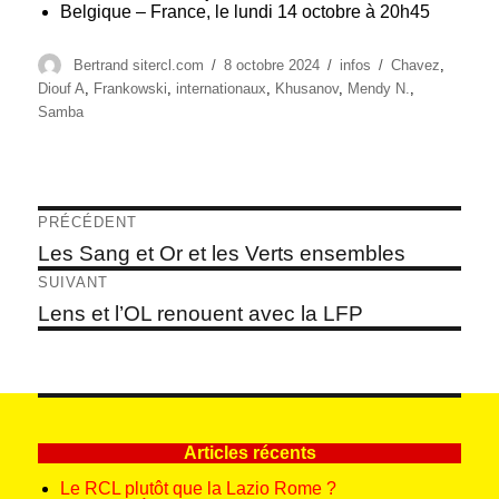
Belgique – France, le lundi 14 octobre à 20h45
Auteur
Publié
Catégories
Étiquettes
Bertrand sitercl.com
8 octobre 2024
infos
Chavez
,
le
Diouf A
,
Frankowski
,
internationaux
,
Khusanov
,
Mendy N.
,
Samba
Navigation
PRÉCÉDENT
de
Article
Les Sang et Or et les Verts ensembles
précédent :
l’article
SUIVANT
Article
Lens et l’OL renouent avec la LFP
suivant :
Articles récents
Le RCL plutôt que la Lazio Rome ?