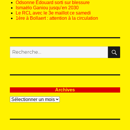
Odsonne Édouard sorti sur blessure
Ismaëlo Ganiou jusqu’en 2030
Le RCL avec le 3e maillot ce samedi
1ère à Bollaert : attention à la circulation
REC
Recherche
pour
:
Archives
Archives