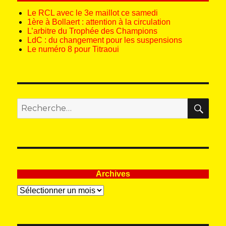
Le RCL avec le 3e maillot ce samedi
1ère à Bollaert : attention à la circulation
L’arbitre du Trophée des Champions
LdC : du changement pour les suspensions
Le numéro 8 pour Titraoui
REC
Recherche
pour
:
Archives
Archives