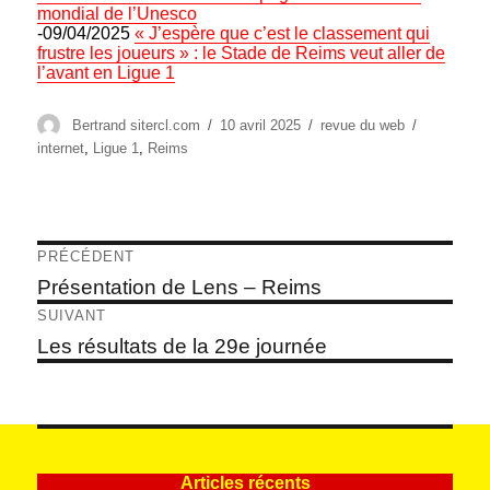
mondial de l’Unesco
-09/04/2025
« J’espère que c’est le classement qui
frustre les joueurs » : le Stade de Reims veut aller de
l’avant en Ligue 1
Auteur
Publié
Catégories
Étiquettes
Bertrand sitercl.com
10 avril 2025
revue du web
le
internet
,
Ligue 1
,
Reims
Navigation
PRÉCÉDENT
de
Article
Présentation de Lens – Reims
précédent :
l’article
SUIVANT
Article
Les résultats de la 29e journée
suivant :
Articles récents