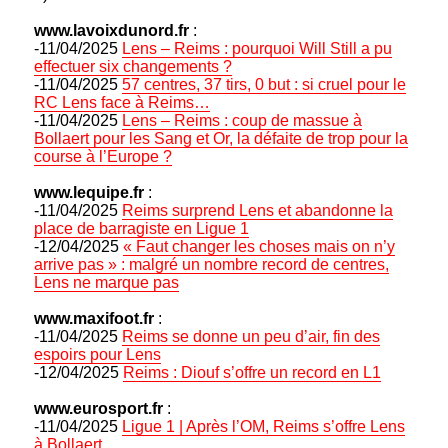
www.lavoixdunord.fr
:
-11/04/2025
Lens – Reims : pourquoi Will Still a pu
effectuer six changements ?
-11/04/2025
57 centres, 37 tirs, 0 but : si cruel pour le
RC Lens face à Reims…
-11/04/2025
Lens – Reims : coup de massue à
Bollaert pour les Sang et Or, la défaite de trop pour la
course à l’Europe ?
www.lequipe.fr
:
-11/04/2025
Reims surprend Lens et abandonne la
place de barragiste en Ligue 1
-12/04/2025
« Faut changer les choses mais on n’y
arrive pas » : malgré un nombre record de centres,
Lens ne marque pas
www.maxifoot.fr
:
-11/04/2025
Reims se donne un peu d’air, fin des
espoirs pour Lens
-12/04/2025
Reims : Diouf s’offre un record en L1
www.eurosport.fr
:
-11/04/2025
Ligue 1 | Après l’OM, Reims s’offre Lens
à Bollaert