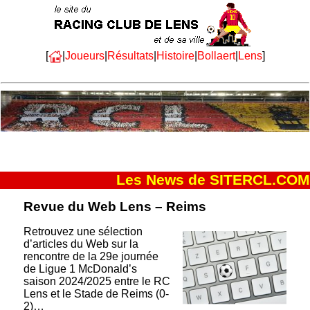
[
|
Joueurs
|
Résultats
|
Histoire
|
Bollaert
|
Lens
]
Les News de SITERCL.COM
Revue du Web Lens – Reims
Retrouvez une sélection
d’articles du Web sur la
rencontre de la 29e journée
de Ligue 1 McDonald’s
saison 2024/2025 entre le RC
Lens et le Stade de Reims (0-
2)…