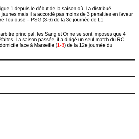
igue 1 depuis le début de la saison où il a distribué
s jaunes mais il a accordé pas moins de 3 penalties en faveur
tre Toulouse – PSG (3-6) de la 3e journée de L1.
rbitre principal, les Sang et Or ne se sont imposés que 4
éfaites. La saison passée, il a dirigé un seul match du RC
 domicile face à Marseille (
1-3
) de la 12e journée du