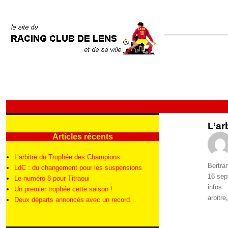
L’ar
Articles récents
L’arbitre du Trophée des Champions
Auteur
Bertra
LdC : du changement pour les suspensions
Publié
16 sep
Le numéro 8 pour Titraoui
le
Catégo
infos
Un premier trophée cette saison !
Étique
arbitre
Deux départs annoncés avec un record…