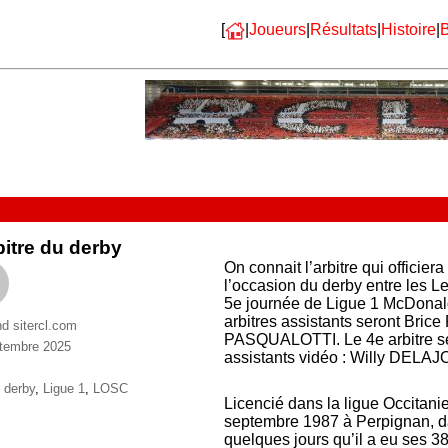
[
|
Joueurs
|
Résultats
|
Histoire
|
B
bitre du derby
On connait l’arbitre qui officie
l’occasion du derby entre les L
5e journée de Ligue 1 McDonald
arbitres assistants seront Br
nd sitercl.com
PASQUALOTTI. Le 4e arbitre se
tembre 2025
assistants vidéo : Willy DELAJ
ries
ttes
,
derby
,
Ligue 1
,
LOSC
Licencié dans la ligue Occitani
septembre 1987 à Perpignan, da
quelques jours qu’il a eu ses 38