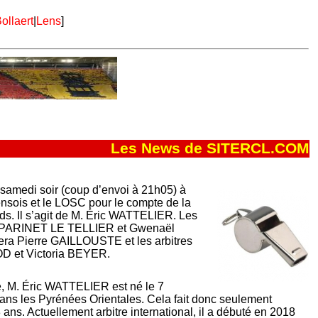
ollaert
|
Lens
]
Les News de SITERCL.COM
ra samedi soir (coup d’envoi à 21h05) à
ensois et le LOSC pour le compte de la
s. Il s’agit de M. Éric WATTELIER. Les
ice PARINET LE TELLIER et Gwenaël
ra Pierre GAILLOUSTE et les arbitres
OD et Victoria BEYER.
e, M. Éric WATTELIER est né le 7
ns les Pyrénées Orientales. Cela fait donc seulement
 ans. Actuellement arbitre international, il a débuté en 2018