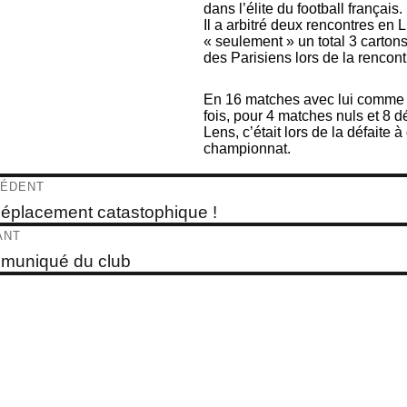
dans l’élite du football français.
Il a arbitré deux rencontres en L
« seulement » un total 3 carton
des Parisiens lors de la rencon
En 16 matches avec lui comme a
fois, pour 4 matches nuls et 8 d
Lens, c’était lors de la défaite à
championnat.
igation
ÉDENT
e
éplacement catastophique !
dent :
ticle
ANT
e
muniqué du club
t :