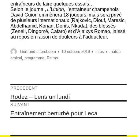
entraîneurs de faire quelques essais…
Selon le journal,
L’Union
, l’entraîneur champenois
David Guion emmènera 18 joueurs, mais sera privé
de plusieurs internationaux (Rajkovic, Diouf, Maresic,
Abdelhamid, Konan, Donis, Nkada), des blessés
(Zeneli, Dingomé, Cafaro) et d’Alaixys Romao, laissé
au repos en raison de douleurs à l’adducteur.
Auteur
Publié
Catégories
Étiquettes
Bertrand sitercl.com
10 octobre 2019
infos
match
le
amical
,
programme
,
Reims
Navigation
PRÉCÉDENT
de
Article
Rodez – Lens un lundi
précédent :
l’article
SUIVANT
Article
Entraînement perturbé pour Leca
suivant :