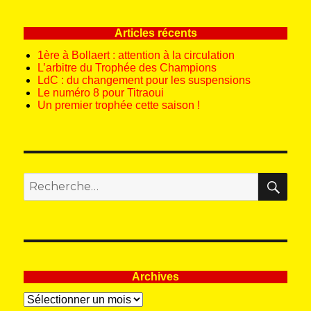
Articles récents
1ère à Bollaert : attention à la circulation
L’arbitre du Trophée des Champions
LdC : du changement pour les suspensions
Le numéro 8 pour Titraoui
Un premier trophée cette saison !
REC
Recherche
pour
:
Archives
Archives