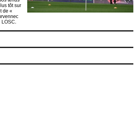
lus tôt sur
t de «
urvennec
du LOSC.