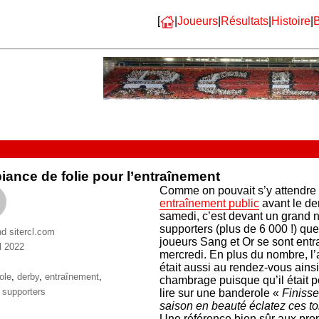
[
|
Joueurs
|
Résultats
|
Histoire
|
B
ance de folie pour l’entraînement
Comme on pouvait s’y attendre 
entraînement public
avant le de
samedi, c’est devant un grand
supporters (plus de 6 000 !) que
nd sitercl.com
joueurs Sang et Or se sont entr
l 2022
mercredi. En plus du nombre, l
ries
était aussi au rendez-vous ainsi
ttes
ole
,
derby
,
entraînement
,
chambrage puisque qu’il était p
,
supporters
lire sur une banderole «
Finisse
saison en beauté éclatez ces t
Une référence bien sûr aux pro