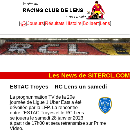
[
|
Joueurs
|
Résultats
|
Histoire
|
Bollaert
|
Lens
]
Les News de SITERCL.COM
ESTAC Troyes – RC Lens un samedi
La programmation TV de la 20e
journée de Ligue 1 Uber Eats a été
dévoilée par la LFP. La rencontre
entre l’ESTAC Troyes et le RC Lens
se jouera le samedi 28 janvier 2023
à partir de 17h00 et sera retransmise sur Prime
Video.