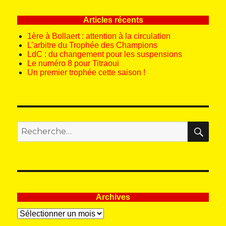
Articles récents
1ère à Bollaert : attention à la circulation
L’arbitre du Trophée des Champions
LdC : du changement pour les suspensions
Le numéro 8 pour Titraoui
Un premier trophée cette saison !
REC
Recherche
pour
:
Archives
Archives