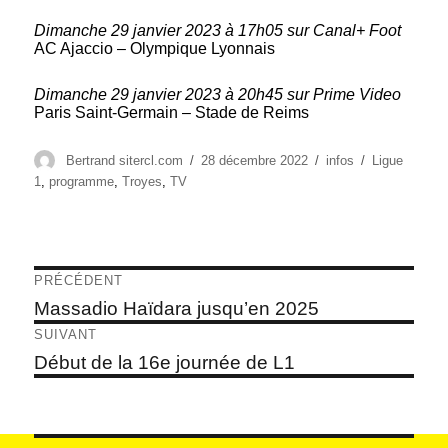
Dimanche 29 janvier 2023 à 17h05 sur Canal+ Foot
AC Ajaccio – Olympique Lyonnais
Dimanche 29 janvier 2023 à 20h45 sur Prime Video
Paris Saint-Germain – Stade de Reims
Auteur
Publié
Catégories
Étiquettes
Bertrand sitercl.com
28 décembre 2022
infos
Ligue
le
1
,
programme
,
Troyes
,
TV
Navigation
PRÉCÉDENT
de
Article
Massadio Haïdara jusqu’en 2025
précédent :
l’article
SUIVANT
Article
Début de la 16e journée de L1
suivant :