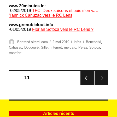
www.20minutes.fr
:
-02/05/2019
TFC: Deux saisons et puis s’en va…
Yannick Cahuzac vers le RC Lens
www.grenoblefoot.info
:
-01/05/2019
Florian Sotoca vers le RC Lens ?
Auteur
Publié
Catégories
Étiquettes
Bertrand sitercl.com
2 mai 2019
infos
Bencharki
,
le
Cahuzac
,
Doucouré
,
Gillet
,
internet
,
mercato
,
Perez
,
Sotoca
,
transfert
Pagination
PAGE
11
des
PAG
publications
E
PRÉ
CÉD
ENT
E
Articles récents