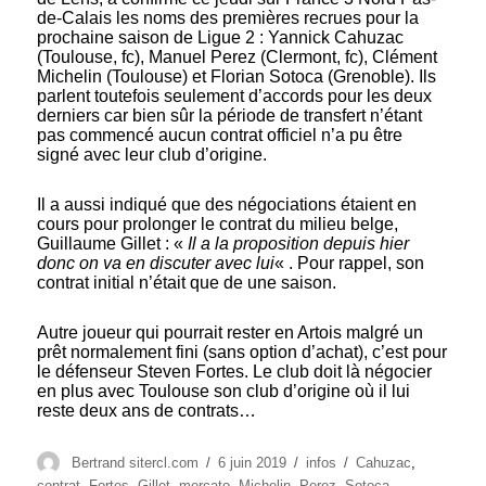
de-Calais les noms des premières recrues pour la
prochaine saison de Ligue 2 : Yannick Cahuzac
(Toulouse, fc), Manuel Perez (Clermont, fc), Clément
Michelin (Toulouse) et Florian Sotoca (Grenoble). Ils
parlent toutefois seulement d’accords pour les deux
derniers car bien sûr la période de transfert n’étant
pas commencé aucun contrat officiel n’a pu être
signé avec leur club d’origine.
Il a aussi indiqué que des négociations étaient en
cours pour prolonger le contrat du milieu belge,
Guillaume Gillet : «
Il a la proposition depuis hier
donc on va en discuter avec lui
« . Pour rappel, son
contrat initial n’était que de une saison.
Autre joueur qui pourrait rester en Artois malgré un
prêt normalement fini (sans option d’achat), c’est pour
le défenseur Steven Fortes. Le club doit là négocier
en plus avec Toulouse son club d’origine où il lui
reste deux ans de contrats…
Auteur
Publié
Catégories
Étiquettes
Bertrand sitercl.com
6 juin 2019
infos
Cahuzac
,
le
contrat
,
Fortes
,
Gillet
,
mercato
,
Michelin
,
Perez
,
Sotoca