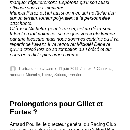
marquer régulièrement. Espérons qu’il soit aussi
efficace sous nos couleurs.
Manuel Perez est lui aussi un mec qui ne lâche rien
sur un terrain, joueur polyvalent à la personnalité
attachante.
Clément Michelin, pour terminer, est un défenseur
latéral au fort potentiel, sa progression a été freinée
par une blessure mais nous sommes certains qu’il va
repartir de l’avant. Il va retrouver Mickaël Debève
qu’il a croisé lors de sa formation au Téfécé et qui
nous en a dit le plus grand bien.
«
Auteur
Publié
Catégories
Étiquettes
Bertrand sitercl.com
11 juin 2019
infos
Cahuzac
,
le
mercato
,
Michelin
,
Perez
,
Sotoca
,
transfert
Prolongations pour Gillet et
Fortes ?
Arnaud Pouille, le directeur général du Racing Club
de Lens, a confirmé ce jeudi sur France 3 Nord Pas-