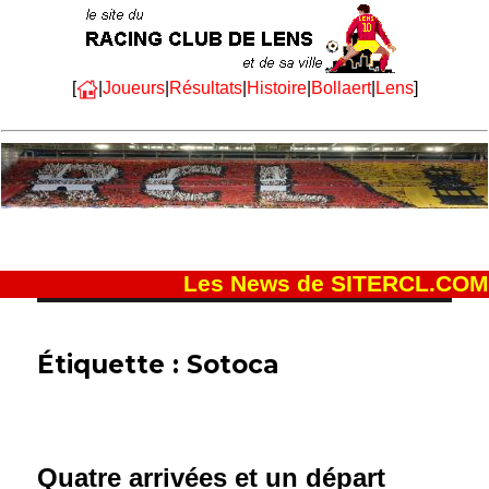
[
|
Joueurs
|
Résultats
|
Histoire
|
Bollaert
|
Lens
]
Les News de SITERCL.COM
Étiquette :
Sotoca
Quatre arrivées et un départ