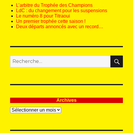
L’arbitre du Trophée des Champions
LdC : du changement pour les suspensions
Le numéro 8 pour Titraoui
Un premier trophée cette saison !
Deux départs annoncés avec un record…
REC
Recherche
pour
:
Archives
Archives