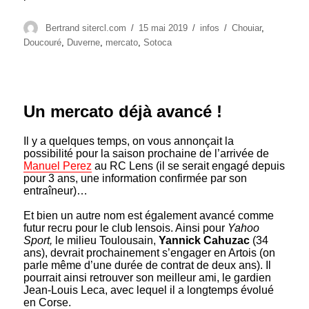
Auteur
Publié
Catégories
Étiquettes
Bertrand sitercl.com
15 mai 2019
infos
Chouiar
,
le
Doucouré
,
Duverne
,
mercato
,
Sotoca
Un mercato déjà avancé !
Il y a quelques temps, on vous annonçait la
possibilité pour la saison prochaine de l’arrivée de
Manuel Perez
au RC Lens (il se serait engagé depuis
pour 3 ans, une information confirmée par son
entraîneur)…
Et bien un autre nom est également avancé comme
futur recru pour le club lensois. Ainsi pour
Yahoo
Sport,
le milieu Toulousain,
Yannick Cahuzac
(34
ans), devrait prochainement s’engager en Artois (on
parle même d’une durée de contrat de deux ans). Il
pourrait ainsi retrouver son meilleur ami, le gardien
Jean-Louis Leca, avec lequel il a longtemps évolué
en Corse.