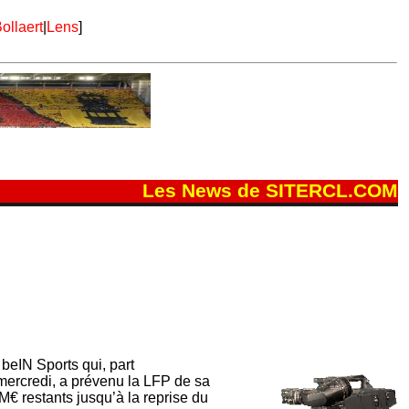
ollaert
|
Lens
]
Les News de SITERCL.COM
 beIN Sports qui, part
 mercredi, a prévenu la LFP de sa
M€ restants jusqu’à la reprise du