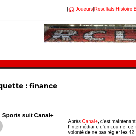
[
|
Joueurs
|
Résultats
|
Histoire
|
B
quette :
finance
 Sports suit Canal+
Après
Canal+
, c’est maintenant
l’intermédiaire d’un courrier ce
volonté de ne pas régler les 42 