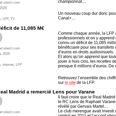
championnat…
nd sitercl.com
 2020
ries
Un nouveau coup dur donc pour
Canal+…
ttes
e
,
LFP
,
TV
éficit de 11,085 M€
Comme chaque année, la LFP a 
professionnels et on y apprend
connu un déficit de 11,085 milli
bénéficiaire pour ses transferts
nd sitercl.com
d’euros en droits audiovisuels.
s 2020
Et alors qu’on apprend que toute
ries
jouer à huis clos, les recettes
ttes
e
,
internet
,
LFP
presque 6 millions d’euros. De q
Retrouvez l’ensemble des chiffr
sur
le site
de la LFP.
eal Madrid a remercié Lens pour Varane
Il faut croire que le Real Madrid
le RC Lens de Raphaël Varane ! 
révélé par Gervais Martel…
Le club merengue avait investi d
nd sitercl.com
central en 2011 et l’accord stip