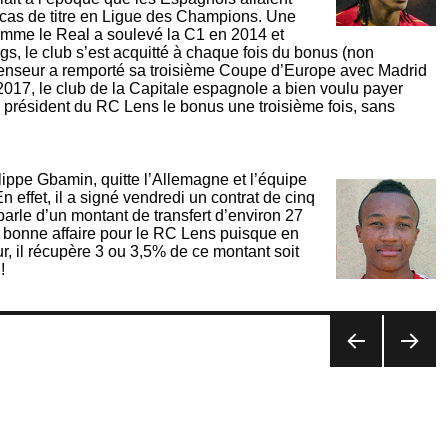
cas de titre en Ligue des Champions. Une
omme le Real a soulevé la C1 en 2014 et
, le club s’est acquitté à chaque fois du bonus (non
fenseur a remporté sa troisième Coupe d’Europe avec Madrid
 2017, le club de la Capitale espagnole a bien voulu payer
président du RC Lens le bonus une troisième fois, sans
lippe Gbamin, quitte l’Allemagne et l’équipe
 effet, il a signé vendredi un contrat de cinq
parle d’un montant de transfert d’environ 27
e bonne affaire pour le RC Lens puisque en
r, il récupère 3 ou 3,5% de ce montant soit
!
PAG
PAG
E
E
PRÉ
SUIV
CÉD
ANT