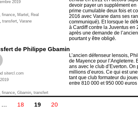
cembre 2019
devoir payer un supplément en 
ries
prime cumulable deux fois et c
ttes
,
finance
,
Martel
,
Real
2016 avec Varane dans ses rangs
,
transfert
,
Varane
communiqué). Et lorsque le dé
à Cardiff contre la Juventus en
après une demande de l’ancien 
pourtant y être obligé.
sfert de Philippe Gbamin
L’ancien défenseur lensois, Phi
de Mayence pour l’Angleterre. En
ans avec le club d’Everton. On 
millions d’euros. Ce qui est un
nd sitercl.com
tant que club formateur du joueu
 2019
entre 810 000 et 950 000 euros 
ries
ttes
,
finance
,
Gbamin
,
transfert
gination
E
PAGE
PAGE
PAGE
…
18
19
20
s
blications