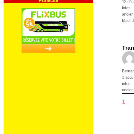
Publié
12 dé
le
Catégo
infos
Étique
ancien
Madrid
Tran
Auteur
Bertra
Publié
3 août
le
Catégo
infos
Étique
ancien
Pa
PAG
1
de
pu