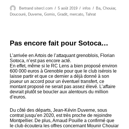
Auteur
Publié
Catégories
Étiquettes
Bertrand sitercl.com
5 août 2019
infos
Ba
,
Chouiar
,
le
Doucouré
,
Duverne
,
Gomis
,
Gradit
,
mercato
,
Tahrat
Pas encore fait pour Sotoca…
L’arrivée en Artois de l’attaquant grenoblois, Florian
Sotoca, n’est pas encore acté.
En effet, même si le RC Lens a bien proposé environ
600 000 euros à Grenoble pour que le club isérois le
laisse partir et que ce dernier a déjà donné à son
joueur un accord pour un éventuel transfert, ce
montant proposé ne serait pas assez élevé. L’affaire
devrait plutôt se boucler aux alentours du million
d’euros.
Du côté des départs, Jean-Kévin Duverne, sous
contrat jusqu’en 2020, est très proche de rejoindre
Montpellier. De plus, Arnaud Pouille a confirmé que
le club écoutera les offres concernant Mounir Chouiar