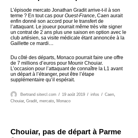
L’épisode mercato Jonathan Gradit arrive-t-il à son
terme ? En tout cas pour
Ouest-France
, Caen aurait
enfin donné son accord pour le transfert de
l’attaquant. Le joueur pourrait même très vite signer
un contrat de 2 ans plus une saison en option avec le
club artésien, sa visite médicale étant annoncée à la
Gaillette ce mardi…
Du côté des départs, Monaco pourrait faire une offre
de 7 millions d’euros pour Mounir Chouiar.
L’occasion pour l’attaquant de connaître la L1 avant
un départ à l’étranger, peut être l’étape
supplémentaire qu’il espérait.
Auteur
Publié
Catégories
Étiquettes
Bertrand sitercl.com
19 août 2019
infos
Caen
,
le
Chouiar
,
Gradit
,
mercato
,
Monaco
Chouiar, pas de départ à Parme