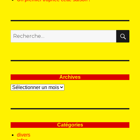
REC
Recherche
pour
:
Archives
Archives
Catégories
divers