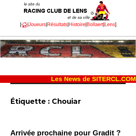
[
|
Joueurs
|
Résultats
|
Histoire
|
Bollaert
|
Lens
]
Les News de SITERCL.COM
Étiquette :
Chouiar
Arrivée prochaine pour Gradit ?