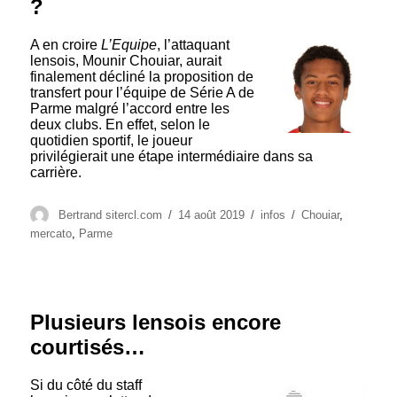
?
A en croire
L’Equipe
, l’attaquant
lensois, Mounir Chouiar, aurait
finalement décliné la proposition de
transfert pour l’équipe de Série A de
Parme malgré l’accord entre les
deux clubs. En effet, selon le
quotidien sportif, le joueur
privilégierait une étape intermédiaire dans sa
carrière.
Auteur
Publié
Catégories
Étiquettes
Bertrand sitercl.com
14 août 2019
infos
Chouiar
,
le
mercato
,
Parme
Plusieurs lensois encore
courtisés…
Si du côté du staff