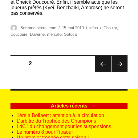
et Cheick Doucouré. Enfin, il semble acté que les
joueurs prêtés (Kyei, Bencharki, Ambrose) ne seront
pas conservés.
Auteur
Publié
Catégories
Étiquettes
Bertrand sitercl.com
15 mai 2019
infos
Chouiar
,
le
Doucouré
,
Duverne
,
mercato
,
Sotoca
Pagination
PAGE
2
des
PAG
PAG
publications
E
E
PRÉ
SUIV
CÉD
ANT
ENT
E
E
Articles récents
1ère à Bollaert : attention à la circulation
L’arbitre du Trophée des Champions
LdC : du changement pour les suspensions
Le numéro 8 pour Titraoui
Un premier trophée cette saison !